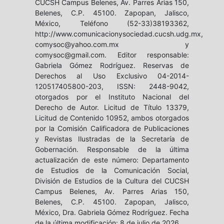
CUCSH Campus Belenes, Av. Parres Arias 150,
Belenes, C.P. 45100. Zapopan, Jalisco,
México, Teléfono (52-33)38193362,
http://www.comunicacionysociedad.cucsh.udg.mx,
comysoc@yahoo.com.mx y
comysoc@gmail.com. Editor responsable:
Gabriela Gómez Rodríguez. Reservas de
Derechos al Uso Exclusivo 04-2014-
120517405800-203, ISSN: 2448-9042,
otorgados por el Instituto Nacional del
Derecho de Autor. Licitud de Título 13379,
Licitud de Contenido 10952, ambos otorgados
por la Comisión Calificadora de Publicaciones
y Revistas Ilustradas de la Secretaría de
Gobernación. Responsable de la última
actualización de este número: Departamento
de Estudios de la Comunicación Social,
División de Estudios de la Cultura del CUCSH
Campus Belenes, Av. Parres Arias 150,
Belenes, C.P. 45100. Zapopan, Jalisco,
México, Dra. Gabriela Gómez Rodríguez. Fecha
de la última modificación: 8 de julio de 2026.