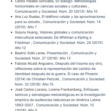
Carlos Vidales Gonzáles,
En diálogo. Metodologías
horizontales en ciencias sociales y culturales
,
Comunicación y Sociedad: Núm. 20 (2013): Año 10
Ana Luz Ruelas,
El teléfono celular y las aproximaciones
para su estudio
,
Comunicación y Sociedad: Núm. 14
(2010): Año 7
Guiyou Huang,
Visiones globales y comunicación
intercultural este/oeste: De Whitman a Kipling a
Friedman
,
Comunicación y Sociedad: Núm. 24 (2015):
Año 12
Beatriz Solís Leree,
Presentación
,
Comunicación y
Sociedad: Núm. 27 (2016): Año 13
Fabiola Alcalá Anguiano,
Después del trauma soy otro,
reflexiones sobre la representación del cambio de
identidad después de la guerra. El caso de Phoenix
(2014) de Christian Petzold
,
Comunicación y Sociedad:
Núm. 32 (2018): Año 15
José Carlos Lozano, Lorena Frankenberg,
Enfoques
teóricos y estrategias metodológicas en la investigación
empírica de audiencias televisivas en América Latina:
1992–2007
,
Comunicación y Sociedad: Núm. 10
(2008): Año 5