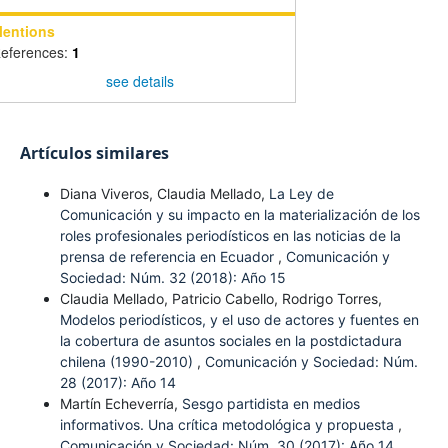
entions
eferences:
1
see details
Artículos similares
Diana Viveros, Claudia Mellado,
La Ley de
Comunicación y su impacto en la materialización de los
roles profesionales periodísticos en las noticias de la
prensa de referencia en Ecuador
,
Comunicación y
Sociedad: Núm. 32 (2018): Año 15
Claudia Mellado, Patricio Cabello, Rodrigo Torres,
Modelos periodísticos, y el uso de actores y fuentes en
la cobertura de asuntos sociales en la postdictadura
chilena (1990-2010)
,
Comunicación y Sociedad: Núm.
28 (2017): Año 14
Martín Echeverría,
Sesgo partidista en medios
informativos. Una crítica metodológica y propuesta
,
Comunicación y Sociedad: Núm. 30 (2017): Año 14