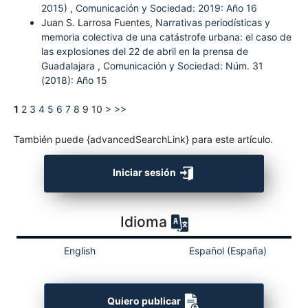
2015)
,
Comunicación y Sociedad: 2019: Año 16
Juan S. Larrosa Fuentes,
Narrativas periodísticas y
memoria colectiva de una catástrofe urbana: el caso de
las explosiones del 22 de abril en la prensa de
Guadalajara
,
Comunicación y Sociedad: Núm. 31
(2018): Año 15
1
2
3
4
5
6
7
8
9
10
>
>>
También puede {advancedSearchLink} para este artículo.
Iniciar sesión
Idioma
English
Español (España)
Quiero publicar