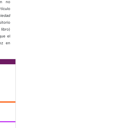
ión no
ículo
iedad
itorio
libro)
que el
vez en