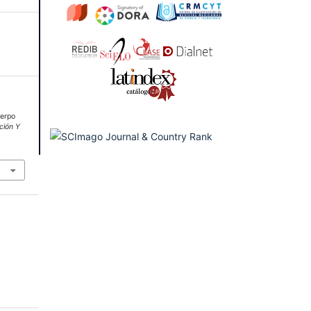
uerpo
ción Y