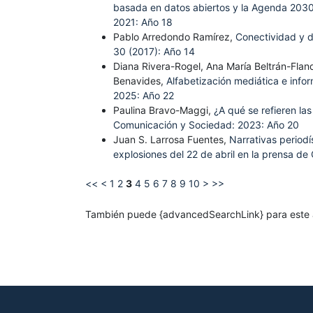
basada en datos abiertos y la Agenda 203
2021: Año 18
Pablo Arredondo Ramírez,
Conectividad y d
30 (2017): Año 14
Diana Rivera-Rogel, Ana María Beltrán-Flan
Benavides,
Alfabetización mediática e info
2025: Año 22
Paulina Bravo-Maggi,
¿A qué se refieren la
Comunicación y Sociedad: 2023: Año 20
Juan S. Larrosa Fuentes,
Narrativas periodí
explosiones del 22 de abril en la prensa de
<<
<
1
2
3
4
5
6
7
8
9
10
>
>>
También puede {advancedSearchLink} para este a