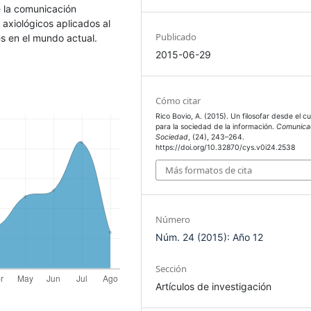
e la comunicación
axiológicos aplicados al
Publicado
es en el mundo actual.
2015-06-29
Cómo citar
Rico Bovio, A. (2015). Un filosofar desde el c
para la sociedad de la información.
Comunica
Sociedad
, (24), 243–264.
https://doi.org/10.32870/cys.v0i24.2538
Más formatos de cita
Número
Núm. 24 (2015): Año 12
Sección
Artículos de investigación