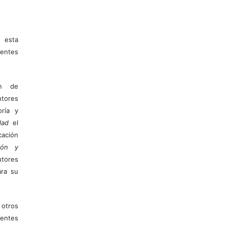
 esta
entes
ón de
tores
ría y
dad
el
ación
ión y
utores
ara su
otros
ientes