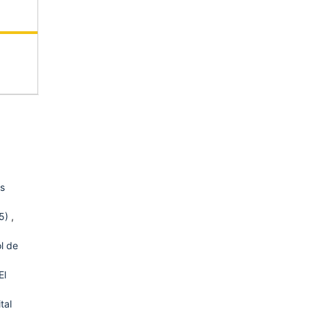
a
os
15)
,
l de
El
tal