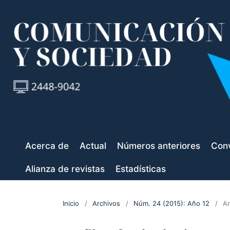
Acerca de
Actual
Números anteriores
Conv
Alianza de revistas
Estadísticas
Inicio
/
Archivos
/
Núm. 24 (2015): Año 12
/
Ar