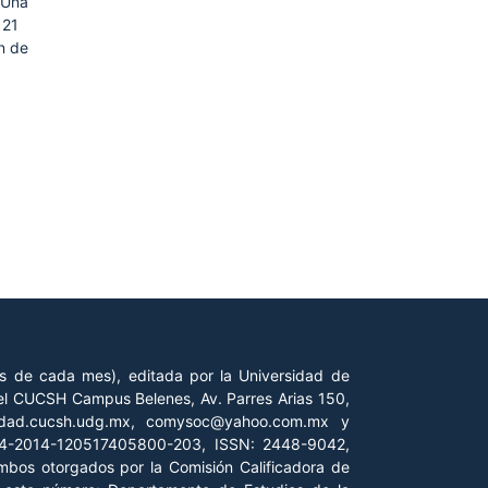
 Una
 21
ón de
es de cada mes), editada por la Universidad de
 del CUCSH Campus Belenes, Av. Parres Arias 150,
iedad.cucsh.udg.mx, comysoc@yahoo.com.mx y
 04-2014-120517405800-203, ISSN: 2448-9042,
ambos otorgados por la Comisión Calificadora de