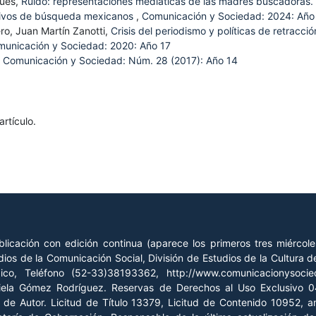
gues,
Ruido: representaciones mediáticas de las madres buscadoras.
ectivos de búsqueda mexicanos
,
Comunicación y Sociedad: 2024: Año
ro, Juan Martín Zanotti,
Crisis del periodismo y políticas de retracci
unicación y Sociedad: 2020: Año 17
,
Comunicación y Sociedad: Núm. 28 (2017): Año 14
rtículo.
licación con edición continua (aparece los primeros tres miércol
ios de la Comunicación Social, División de Estudios de la Cultura
xico, Teléfono (52-33)38193362, http://www.comunicacionysoc
riela Gómez Rodríguez. Reservas de Derechos al Uso Exclusivo
o de Autor. Licitud de Título 13379, Licitud de Contenido 10952, 