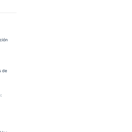
ción
s de
: