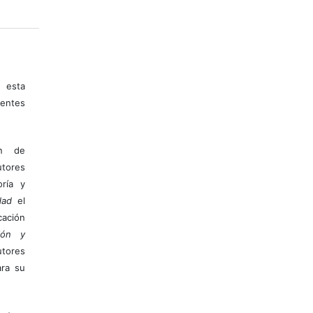
 esta
entes
ón de
tores
ría y
dad
el
ación
ión y
utores
ara su