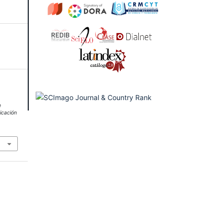
e
cación