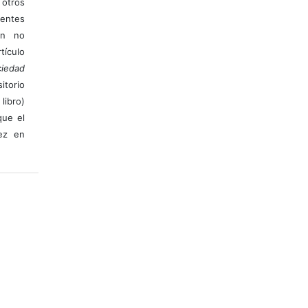
otros
ientes
ión no
ículo
iedad
itorio
libro)
que el
vez en