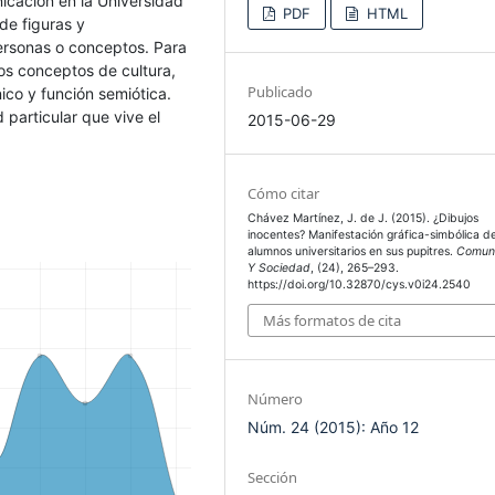
icación en la Universidad
PDF
HTML
de figuras y
ersonas o conceptos. Para
los conceptos de cultura,
Publicado
nico y función semiótica.
 particular que vive el
2015-06-29
Cómo citar
Chávez Martínez, J. de J. (2015). ¿Dibujos
inocentes? Manifestación gráfica-simbólica d
alumnos universitarios en sus pupitres.
Comuni
Y Sociedad
, (24), 265–293.
https://doi.org/10.32870/cys.v0i24.2540
Más formatos de cita
Número
Núm. 24 (2015): Año 12
Sección