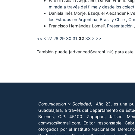
Fabiola Alcalá Anguiano, Darwin Franco Mi
mirada a través del filme y desde los col
Daniela Inés Monje, Ezequiel Alexander Rive
los Estados en Argentina, Brasil y Chile
,
Com
Francisco Hernández Lomelí,
Presentación
<<
<
27
28
29
30
31
32
33
>
>>
También puede {advancedSearchLink} para este a
Comunicación y Sociedad
, Año 23, es una pub
Guadalajara, a través del Departamento de Estud
Belenes, C.P. 45100. Zapopan, Jalisco, Mé
comysoc@gmail.com. Editor responsable: Gab
otorgados por el Instituto Nacional del Derech