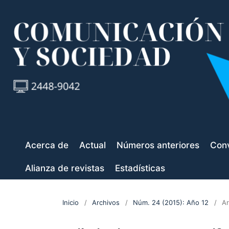
Acerca de
Actual
Números anteriores
Conv
Alianza de revistas
Estadísticas
Inicio
/
Archivos
/
Núm. 24 (2015): Año 12
/
Ar