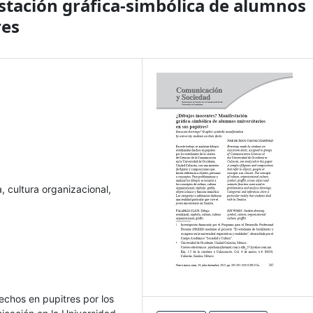
stación gráfica-simbólica de alumnos
res
a, cultura organizacional,
hechos en pupitres por los