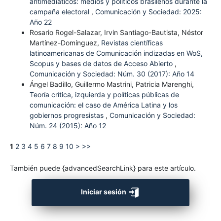
antimediáticos: medios y políticos brasileños durante la
campaña electoral
,
Comunicación y Sociedad: 2025:
Año 22
Rosario Rogel-Salazar, Irvin Santiago-Bautista, Néstor
Martínez-Domínguez,
Revistas científicas
latinoamericanas de Comunicación indizadas en WoS,
Scopus y bases de datos de Acceso Abierto
,
Comunicación y Sociedad: Núm. 30 (2017): Año 14
Ángel Badillo, Guillermo Mastrini, Patricia Marenghi,
Teoría crítica, izquierda y políticas públicas de
comunicación: el caso de América Latina y los
gobiernos progresistas
,
Comunicación y Sociedad:
Núm. 24 (2015): Año 12
1
2
3
4
5
6
7
8
9
10
>
>>
También puede {advancedSearchLink} para este artículo.
Iniciar sesión