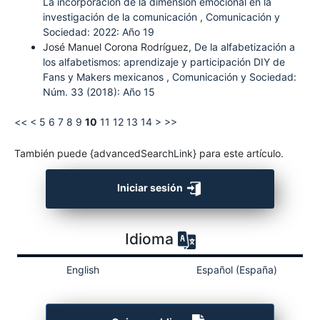
La incorporación de la dimensión emocional en la
investigación de la comunicación
,
Comunicación y
Sociedad: 2022: Año 19
José Manuel Corona Rodríguez,
De la alfabetización a
los alfabetismos: aprendizaje y participación DIY de
Fans y Makers mexicanos
,
Comunicación y Sociedad:
Núm. 33 (2018): Año 15
<<
<
5
6
7
8
9
10
11
12
13
14
>
>>
También puede {advancedSearchLink} para este artículo.
Iniciar sesión
Idioma
English
Español (España)