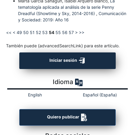
Marta García Sahagún, Isabel Arquero Blanco,
La
tematología aplicada al análisis de la serie Penny
Dreadful (Showtime y Sky, 2014-2016)
,
Comunicación
y Sociedad: 2019: Año 16
<<
<
49
50
51
52
53
54
55
56
57
>
>>
También puede {advancedSearchLink} para este artículo.
Iniciar sesión
Idioma
English
Español (España)
Quiero publicar