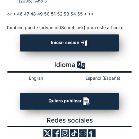
(2006): Año 3
<<
<
46
47
48
49
50
51
52
53
54
55
>
>>
También puede {advancedSearchLink} para este artículo.
Iniciar sesión
Idioma
English
Español (España)
Quiero publicar
Redes sociales