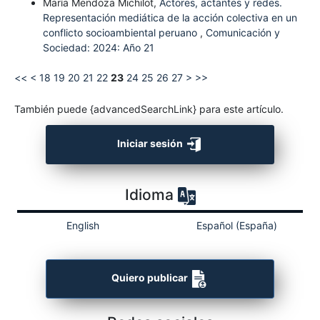
María Mendoza Michilot,
Actores, actantes y redes.
Representación mediática de la acción colectiva en un
conflicto socioambiental peruano
,
Comunicación y
Sociedad: 2024: Año 21
<<
<
18
19
20
21
22
23
24
25
26
27
>
>>
También puede {advancedSearchLink} para este artículo.
Iniciar sesión
Idioma
English
Español (España)
Quiero publicar