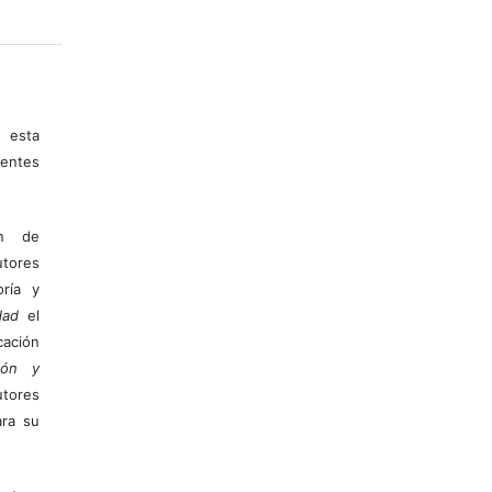
 esta
entes
ón de
tores
ría y
dad
el
ación
ión y
utores
ara su