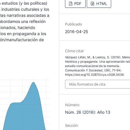
estudios (y las políticas)
PDF
HTML
industrias culturales y los
 las narrativas asociadas a
 abordamos una reflexión
Publicado
cionados, haciendo
2016-04-25
dios en propaganda a los
ción/manufacturación de
Cómo citar
Vázquez Liñán, M., & Leetoy, S. (2016). Memo
histórica y propaganda. Una aproximación teó
estudio comunicacional de la memoria.
Comunicación Y Sociedad
, (26), 71–94.
https://doi.org/10.32870/cys.v0i26.5436
Más formatos de cita
Número
Núm. 26 (2016): Año 13
Sección