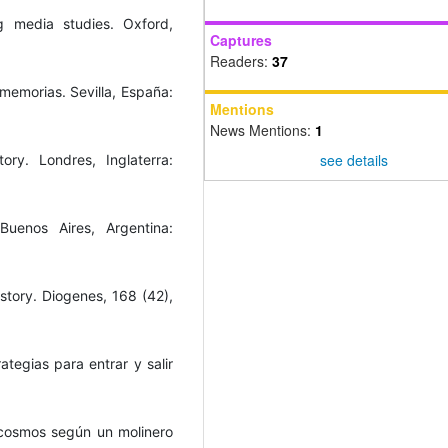
g media studies. Oxford,
Captures
Readers:
37
 memorias. Sevilla, España:
Mentions
News Mentions:
1
see details
ry. Londres, Inglaterra:
Buenos Aires, Argentina:
istory. Diogenes, 168 (42),
rategias para entrar y salir
 cosmos según un molinero