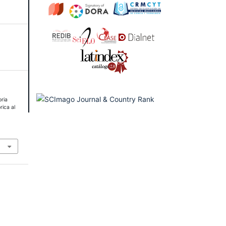
ria
rica al