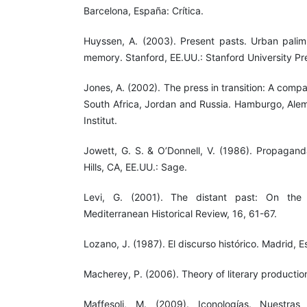
Barcelona, España: Crítica.
Huyssen, A. (2003). Present pasts. Urban palimp
memory. Stanford, EE.UU.: Stanford University Pr
Jones, A. (2002). The press in transition: A comp
South Africa, Jordan and Russia. Hamburgo, Ale
Institut.
Jowett, G. S. & O’Donnell, V. (1986). Propagand
Hills, CA, EE.UU.: Sage.
Levi, G. (2001). The distant past: On the p
Mediterranean Historical Review, 16, 61-67.
Lozano, J. (1987). El discurso histórico. Madrid, E
Macherey, P. (2006). Theory of literary productio
Maffesoli, M. (2009). Iconologías. Nuestras 