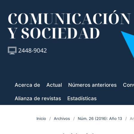
Acerca de
Actual
Números anteriores
Conv
Alianza de revistas
Estadísticas
Inicio
/
Archivos
/
Núm. 26 (2016): Año 13
/
Ar