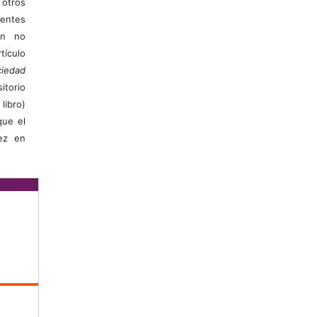
otros
ientes
ión no
ículo
iedad
itorio
libro)
que el
vez en