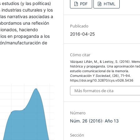
estudios (y las políticas)
PDF
HTML
industrias culturales y los
 las narrativas asociadas a
 abordamos una reflexión
Publicado
cionados, haciendo
2016-04-25
dios en propaganda a los
ción/manufacturación de
Cómo citar
Vázquez Liñán, M., & Leetoy, S. (2016). Memo
histórica y propaganda. Una aproximación teó
estudio comunicacional de la memoria.
Comunicación Y Sociedad
, (26), 71–94.
https://doi.org/10.32870/cys.v0i26.5436
Más formatos de cita
Número
Núm. 26 (2016): Año 13
Sección