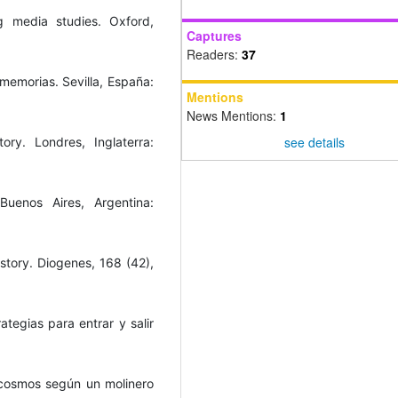
g media studies. Oxford,
Captures
Readers:
37
 memorias. Sevilla, España:
Mentions
News Mentions:
1
see details
ry. Londres, Inglaterra:
Buenos Aires, Argentina:
istory. Diogenes, 168 (42),
rategias para entrar y salir
 cosmos según un molinero