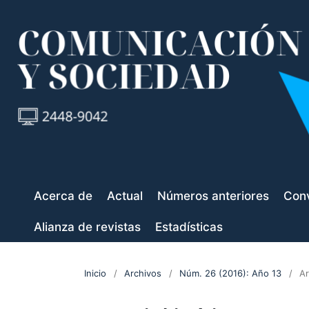
Acerca de
Actual
Números anteriores
Conv
Alianza de revistas
Estadísticas
Inicio
/
Archivos
/
Núm. 26 (2016): Año 13
/
Ar