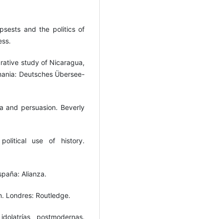
sests and the politics of
ess.
arative study of Nicaragua,
mania: Deutsches Übersee-
a and persuasion. Beverly
olitical use of history.
spaña: Alianza.
n. Londres: Routledge.
idolatrías postmodernas.