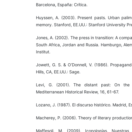
Barcelona, España: Crítica.
Huyssen, A. (2003). Present pasts. Urban palimp
memory. Stanford, EE.UU.: Stanford University Pr
Jones, A. (2002). The press in transition: A comp
South Africa, Jordan and Russia. Hamburgo, Ale
Institut.
Jowett, G. S. & O’Donnell, V. (1986). Propagand
Hills, CA, EE.UU.: Sage.
Levi, G. (2001). The distant past: On the p
Mediterranean Historical Review, 16, 61-67.
Lozano, J. (1987). El discurso histórico. Madrid, E
Macherey, P. (2006). Theory of literary productio
Maffesoli, M. (2009). Iconologías. Nuestras 