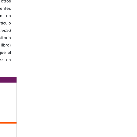
otros
ientes
ión no
ículo
iedad
itorio
libro)
que el
vez en