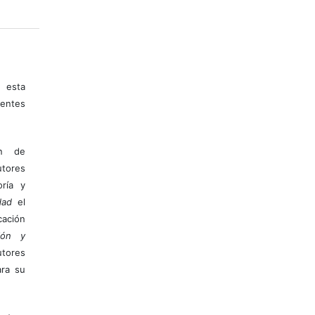
 esta
entes
ón de
tores
ría y
dad
el
ación
ión y
utores
ara su