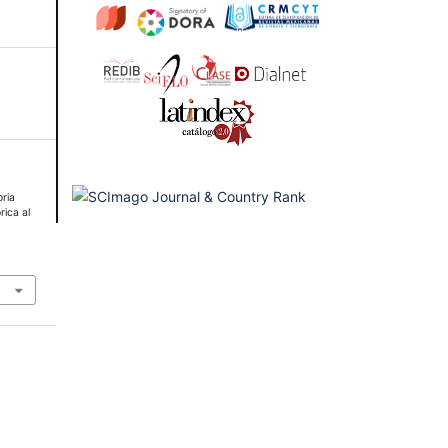
ria
rica al