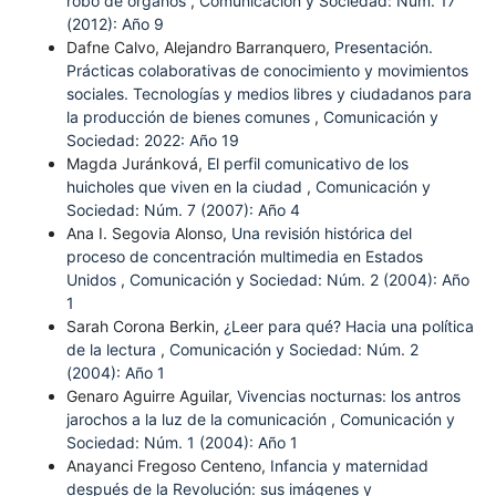
robo de órganos
,
Comunicación y Sociedad: Núm. 17
(2012): Año 9
Dafne Calvo, Alejandro Barranquero,
Presentación.
Prácticas colaborativas de conocimiento y movimientos
sociales. Tecnologías y medios libres y ciudadanos para
la producción de bienes comunes
,
Comunicación y
Sociedad: 2022: Año 19
Magda Juránková,
El perfil comunicativo de los
huicholes que viven en la ciudad
,
Comunicación y
Sociedad: Núm. 7 (2007): Año 4
Ana I. Segovia Alonso,
Una revisión histórica del
proceso de concentración multimedia en Estados
Unidos
,
Comunicación y Sociedad: Núm. 2 (2004): Año
1
Sarah Corona Berkin,
¿Leer para qué? Hacia una política
de la lectura
,
Comunicación y Sociedad: Núm. 2
(2004): Año 1
Genaro Aguirre Aguilar,
Vivencias nocturnas: los antros
jarochos a la luz de la comunicación
,
Comunicación y
Sociedad: Núm. 1 (2004): Año 1
Anayanci Fregoso Centeno,
Infancia y maternidad
después de la Revolución: sus imágenes y