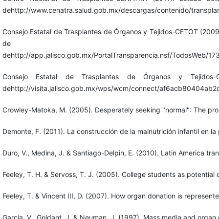
dehttp://www.cenatra.salud.gob.mx/descargas/contenido/transplan
Consejo Estatal de Trasplantes de Órganos y Tejidos-CETOT (2009
de ma
dehttp://app.jalisco.gob.mx/PortalTransparencia.nsf/Todo
Consejo Estatal de Trasplantes de Órganos y Tejidos
dehttp://visita.jalisco.gob.mx/wps/wcm/connect/af6acb804
Crowley-Matoka, M. (2005). Desperately seeking "normal": The promis
Demonte, F. (2011). La construcción de la malnutrición infantil en la 
Duro, V., Medina, J. & Santiago-Delpin, E. (2010). Latin America tr
Feeley, T. H. & Servoss, T. J. (2005). College students as potentia
Feeley, T. & Vincent III, D. (2007). How organ donation is represent
García, V., Goldant, J. & Neuman, J. (1997). Mass media and organ 