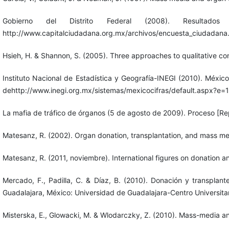
Gobierno del Distrito Federal (2008). Result
http://www.capitalciudadana.org.mx/archivos/encuesta_ciudadana
Hsieh, H. & Shannon, S. (2005). Three approaches to qualitative con
Instituto Nacional de Estadística y Geografía-INEGI (2010). Méxic
dehttp://www.inegi.org.mx/sistemas/mexicocifras/default.aspx?e=
La mafia de tráfico de órganos (5 de agosto de 2009). Proceso [
Matesanz, R. (2002). Organ donation, transplantation, and mass me
Matesanz, R. (2011, noviembre). International figures on donation an
Mercado, F., Padilla, C. & Díaz, B. (2010). Donación y transplant
Guadalajara, México: Universidad de Guadalajara-Centro Universitar
Misterska, E., Glowacki, M. & Wlodarczky, Z. (2010). Mass-media and