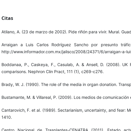
Citas
Atilano, A. (23 de marzo de 2002). Pide riñón para vivir. Mural. Gua
Arraigan a Luis Carlos Rodríguez Sancho por presunto tráf
http://www.informador.com.mx/jalisco/2008/24371/6/arraigan-a-lui
Boddanaa, P., Caskeya, F., Casulab, A. & Ansell, D. (2008). UK
comparisons. Nephron Clin Pract, 111 (1), c269-c276.
Brady, W. J. (1990). The role of the media in organ donation. Trans
Bustamante, M. & Villareal, P. (2009). Los medios de comunicació
Cantarovich, F. et al. (1989). Sectarianism, uncertainty, and fear:
1410.
Centro Nacional de Trasplantes-CENATRA (2011). Estado ac