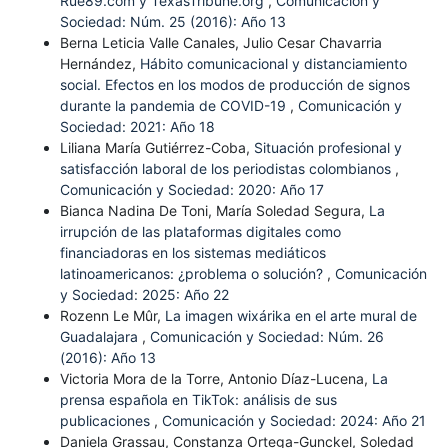
Rue89.com y TexasTribune.org
,
Comunicación y
Sociedad: Núm. 25 (2016): Año 13
Berna Leticia Valle Canales, Julio Cesar Chavarria
Hernández,
Hábito comunicacional y distanciamiento
social. Efectos en los modos de producción de signos
durante la pandemia de COVID-19
,
Comunicación y
Sociedad: 2021: Año 18
Liliana María Gutiérrez-Coba,
Situación profesional y
satisfacción laboral de los periodistas colombianos
,
Comunicación y Sociedad: 2020: Año 17
Bianca Nadina De Toni, María Soledad Segura,
La
irrupción de las plataformas digitales como
financiadoras en los sistemas mediáticos
latinoamericanos: ¿problema o solución?
,
Comunicación
y Sociedad: 2025: Año 22
Rozenn Le Mûr,
La imagen wixárika en el arte mural de
Guadalajara
,
Comunicación y Sociedad: Núm. 26
(2016): Año 13
Victoria Mora de la Torre, Antonio Díaz-Lucena,
La
prensa española en TikTok: análisis de sus
publicaciones
,
Comunicación y Sociedad: 2024: Año 21
Daniela Grassau, Constanza Ortega-Gunckel, Soledad