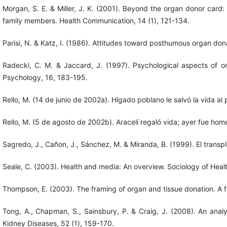
Morgan, S. E. & Miller, J. K. (2001). Beyond the organ donor card
family members. Health Communication, 14 (1), 121-134.
Parisi, N. & Katz, I. (1986). Attitudes toward posthumous organ d
Radecki, C. M. & Jaccard, J. (1997). Psychological aspects of org
Psychology, 16, 183-195.
Rello, M. (14 de junio de 2002a). Hígado poblano le salvó la vida a
Rello, M. (5 de agosto de 2002b). Aracelí regaló vida; ayer fue hom
Sagredo, J., Cañon, J., Sánchez, M. & Miranda, B. (1999). El trans
Seale, C. (2003). Health and media: An overview. Sociology of Health
Thompson, E. (2003). The framing of organ and tissue donation. A fra
Tong, A., Chapman, S., Sainsbury, P. & Craig, J. (2008). An anal
Kidney Diseases, 52 (1), 159-170.