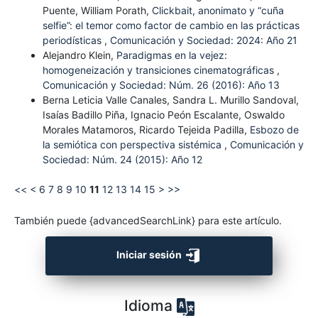
Puente, William Porath,
Clickbait, anonimato y “cuña
selfie”: el temor como factor de cambio en las prácticas
periodísticas
,
Comunicación y Sociedad: 2024: Año 21
Alejandro Klein,
Paradigmas en la vejez:
homogeneización y transiciones cinematográficas
,
Comunicación y Sociedad: Núm. 26 (2016): Año 13
Berna Leticia Valle Canales, Sandra L. Murillo Sandoval,
Isaías Badillo Piña, Ignacio Peón Escalante, Oswaldo
Morales Matamoros, Ricardo Tejeida Padilla,
Esbozo de
la semiótica con perspectiva sistémica
,
Comunicación y
Sociedad: Núm. 24 (2015): Año 12
<<
<
6
7
8
9
10
11
12
13
14
15
>
>>
También puede {advancedSearchLink} para este artículo.
Iniciar sesión
Idioma