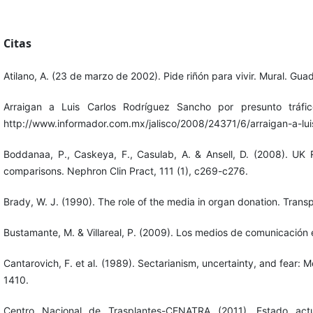
Citas
Atilano, A. (23 de marzo de 2002). Pide riñón para vivir. Mural. Gua
Arraigan a Luis Carlos Rodríguez Sancho por presunto tráf
http://www.informador.com.mx/jalisco/2008/24371/6/arraigan-a-lui
Boddanaa, P., Caskeya, F., Casulab, A. & Ansell, D. (2008). UK
comparisons. Nephron Clin Pract, 111 (1), c269-c276.
Brady, W. J. (1990). The role of the media in organ donation. Trans
Bustamante, M. & Villareal, P. (2009). Los medios de comunicació
Cantarovich, F. et al. (1989). Sectarianism, uncertainty, and fear:
1410.
Centro Nacional de Trasplantes-CENATRA (2011). Estado ac