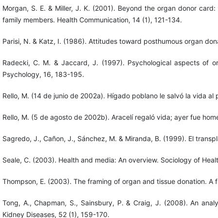
Morgan, S. E. & Miller, J. K. (2001). Beyond the organ donor card
family members. Health Communication, 14 (1), 121-134.
Parisi, N. & Katz, I. (1986). Attitudes toward posthumous organ d
Radecki, C. M. & Jaccard, J. (1997). Psychological aspects of org
Psychology, 16, 183-195.
Rello, M. (14 de junio de 2002a). Hígado poblano le salvó la vida a
Rello, M. (5 de agosto de 2002b). Aracelí regaló vida; ayer fue hom
Sagredo, J., Cañon, J., Sánchez, M. & Miranda, B. (1999). El trans
Seale, C. (2003). Health and media: An overview. Sociology of Health
Thompson, E. (2003). The framing of organ and tissue donation. A fra
Tong, A., Chapman, S., Sainsbury, P. & Craig, J. (2008). An anal
Kidney Diseases, 52 (1), 159-170.