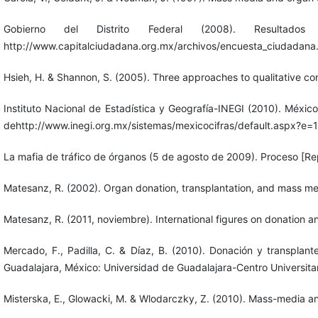
Gobierno del Distrito Federal (2008). Result
http://www.capitalciudadana.org.mx/archivos/encuesta_ciudadana
Hsieh, H. & Shannon, S. (2005). Three approaches to qualitative con
Instituto Nacional de Estadística y Geografía-INEGI (2010). Méxic
dehttp://www.inegi.org.mx/sistemas/mexicocifras/default.aspx?e=
La mafia de tráfico de órganos (5 de agosto de 2009). Proceso [
Matesanz, R. (2002). Organ donation, transplantation, and mass me
Matesanz, R. (2011, noviembre). International figures on donation an
Mercado, F., Padilla, C. & Díaz, B. (2010). Donación y transplant
Guadalajara, México: Universidad de Guadalajara-Centro Universitar
Misterska, E., Glowacki, M. & Wlodarczky, Z. (2010). Mass-media and