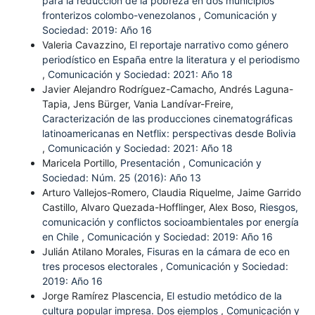
para la reducción de la pobreza en dos municipios
fronterizos colombo-venezolanos
,
Comunicación y
Sociedad: 2019: Año 16
Valeria Cavazzino,
El reportaje narrativo como género
periodístico en España entre la literatura y el periodismo
,
Comunicación y Sociedad: 2021: Año 18
Javier Alejandro Rodríguez-Camacho, Andrés Laguna-
Tapia, Jens Bürger, Vania Landívar-Freire,
Caracterización de las producciones cinematográficas
latinoamericanas en Netflix: perspectivas desde Bolivia
,
Comunicación y Sociedad: 2021: Año 18
Maricela Portillo,
Presentación
,
Comunicación y
Sociedad: Núm. 25 (2016): Año 13
Arturo Vallejos-Romero, Claudia Riquelme, Jaime Garrido
Castillo, Alvaro Quezada-Hofflinger, Alex Boso,
Riesgos,
comunicación y conflictos socioambientales por energía
en Chile
,
Comunicación y Sociedad: 2019: Año 16
Julián Atilano Morales,
Fisuras en la cámara de eco en
tres procesos electorales
,
Comunicación y Sociedad:
2019: Año 16
Jorge Ramírez Plascencia,
El estudio metódico de la
cultura popular impresa. Dos ejemplos
,
Comunicación y