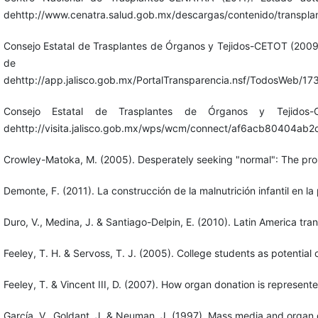
dehttp://www.cenatra.salud.gob.mx/descargas/contenido/transplan
Consejo Estatal de Trasplantes de Órganos y Tejidos-CETOT (2009
de ma
dehttp://app.jalisco.gob.mx/PortalTransparencia.nsf/Todo
Consejo Estatal de Trasplantes de Órganos y Tejidos
dehttp://visita.jalisco.gob.mx/wps/wcm/connect/af6acb804
Crowley-Matoka, M. (2005). Desperately seeking "normal": The promis
Demonte, F. (2011). La construcción de la malnutrición infantil en la 
Duro, V., Medina, J. & Santiago-Delpin, E. (2010). Latin America tr
Feeley, T. H. & Servoss, T. J. (2005). College students as potentia
Feeley, T. & Vincent III, D. (2007). How organ donation is represent
García, V., Goldant, J. & Neuman, J. (1997). Mass media and organ 