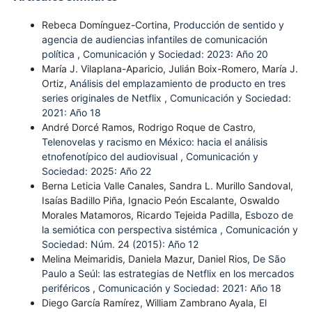
Rebeca Domínguez-Cortina,
Producción de sentido y
agencia de audiencias infantiles de comunicación
política
,
Comunicación y Sociedad: 2023: Año 20
María J. Vilaplana-Aparicio, Julián Boix-Romero, María J.
Ortiz,
Análisis del emplazamiento de producto en tres
series originales de Netflix
,
Comunicación y Sociedad:
2021: Año 18
André Dorcé Ramos, Rodrigo Roque de Castro,
Telenovelas y racismo en México: hacia el análisis
etnofenotípico del audiovisual
,
Comunicación y
Sociedad: 2025: Año 22
Berna Leticia Valle Canales, Sandra L. Murillo Sandoval,
Isaías Badillo Piña, Ignacio Peón Escalante, Oswaldo
Morales Matamoros, Ricardo Tejeida Padilla,
Esbozo de
la semiótica con perspectiva sistémica
,
Comunicación y
Sociedad: Núm. 24 (2015): Año 12
Melina Meimaridis, Daniela Mazur, Daniel Rios,
De São
Paulo a Seúl: las estrategias de Netflix en los mercados
periféricos
,
Comunicación y Sociedad: 2021: Año 18
Diego García Ramírez, William Zambrano Ayala,
El