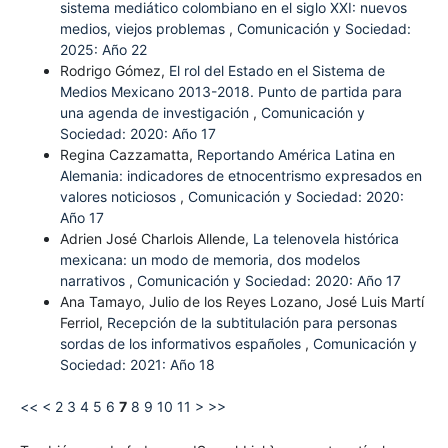
sistema mediático colombiano en el siglo XXI: nuevos
medios, viejos problemas
,
Comunicación y Sociedad:
2025: Año 22
Rodrigo Gómez,
El rol del Estado en el Sistema de
Medios Mexicano 2013-2018. Punto de partida para
una agenda de investigación
,
Comunicación y
Sociedad: 2020: Año 17
Regina Cazzamatta,
Reportando América Latina en
Alemania: indicadores de etnocentrismo expresados en
valores noticiosos
,
Comunicación y Sociedad: 2020:
Año 17
Adrien José Charlois Allende,
La telenovela histórica
mexicana: un modo de memoria, dos modelos
narrativos
,
Comunicación y Sociedad: 2020: Año 17
Ana Tamayo, Julio de los Reyes Lozano, José Luis Martí
Ferriol,
Recepción de la subtitulación para personas
sordas de los informativos españoles
,
Comunicación y
Sociedad: 2021: Año 18
<<
<
2
3
4
5
6
7
8
9
10
11
>
>>