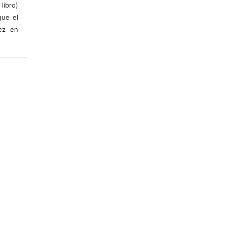
libro)
que el
vez en