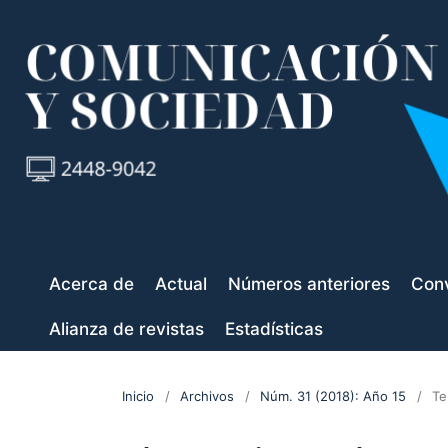
Acerca de
Actual
Números anteriores
Conv
Alianza de revistas
Estadísticas
Inicio
/
Archivos
/
Núm. 31 (2018): Año 15
/
Te