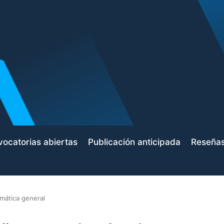
ocatorias abiertas
Publicación anticipada
Reseña
mática general