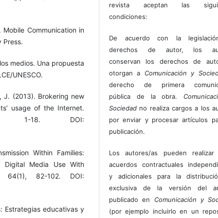
revista aceptan las sigui
condiciones:
s. Mobile Communication in
De acuerdo con la legislaci
y Press.
derechos de autor, los au
conservan los derechos de auto
 los medios. Una propuesta
otorgan a
Comunicación y Socie
 ILCE/UNESCO.
derecho de primera comunic
, J. (2013). Brokering new
pública de la obra.
Comunicac
nts’ usage of the Internet.
Sociedad
no realiza cargos a los a
 1-18. DOI:
por enviar y procesar artículos p
publicación.
mission Within Families:
Los autores/as pueden realizar 
’ Digital Media Use With
acuerdos contractuales independ
, 64(1), 82-102. DOI:
y adicionales para la distribuc
exclusiva de la versión del art
publicado en
Comunicación y Soc
: Estrategias educativas y
(por ejemplo incluirlo en un repos