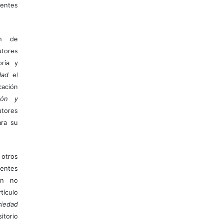
entes
ón de
tores
ría y
dad
el
ación
ión y
utores
ara su
otros
ientes
ión no
ículo
iedad
itorio