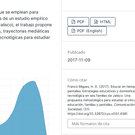
 que se emplean para
és de un estudio empírico
PDF
HTML
alisco), el trabajo propone
s, trayectorias mediáticas
PDF (English)
tecnológicas para estudiar
Publicado
2017-11-09
Cómo citar
Franco Migues, H. D. (2017). Educar en tiem
pantallas: Estrategias educativas y domestica
tecnológica en seis familias de Jalisco. Una
propuesta metodológica para estudiar el vínc
educación, familias y pantallas.
Comunicación
Sociedad
, (31).
https://doi.org/10.32870/cys.v0i31.6581
Más formatos de cita