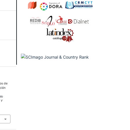
pos de
ción
ulo
 Y