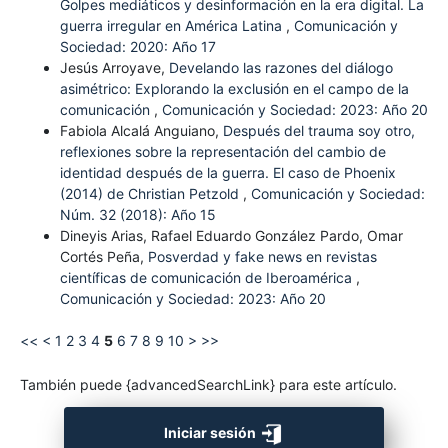
Golpes mediáticos y desinformación en la era digital. La
guerra irregular en América Latina
,
Comunicación y
Sociedad: 2020: Año 17
Jesús Arroyave,
Develando las razones del diálogo
asimétrico: Explorando la exclusión en el campo de la
comunicación
,
Comunicación y Sociedad: 2023: Año 20
Fabiola Alcalá Anguiano,
Después del trauma soy otro,
reflexiones sobre la representación del cambio de
identidad después de la guerra. El caso de Phoenix
(2014) de Christian Petzold
,
Comunicación y Sociedad:
Núm. 32 (2018): Año 15
Dineyis Arias, Rafael Eduardo González Pardo, Omar
Cortés Peña,
Posverdad y fake news en revistas
científicas de comunicación de Iberoamérica
,
Comunicación y Sociedad: 2023: Año 20
<<
<
1
2
3
4
5
6
7
8
9
10
>
>>
También puede {advancedSearchLink} para este artículo.
Iniciar sesión