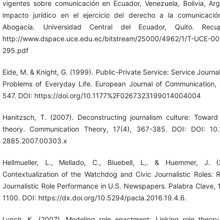
vigentes sobre comunicación en Ecuador, Venezuela, Bolivia, Arg
impacto jurídico en el ejercicio del derecho a la comunicació
Abogacía. Universidad Central del Ecuador, Quito. Rec
http://www.dspace.uce.edu.ec/bitstream/25000/4962/1/T-UCE-0
295.pdf
Eide, M. & Knight, G. (1999). Public-Private Service: Service Journa
Problems of Everyday Life. European Journal of Communication, 
547. DOI: https://doi.org/10.1177%2F0267323199014004004
Hanitzsch, T. (2007). Deconstructing journalism culture: Toward
theory. Communication Theory, 17(4), 367-385. DOI: DOI: 10.1
2885.2007.00303.x
Hellmueller, L., Mellado, C., Bluebell, L,. & Huemmer, J. 
Contextualization of the Watchdog and Civic Journalistic Roles: 
Journalistic Role Performance in U.S. Newspapers. Palabra Clave, 
1100. DOI: https://dx.doi.org/10.5294/pacla.2016.19.4.6.
Lynch, K. (2007). Modeling role enactment: Linking role theory