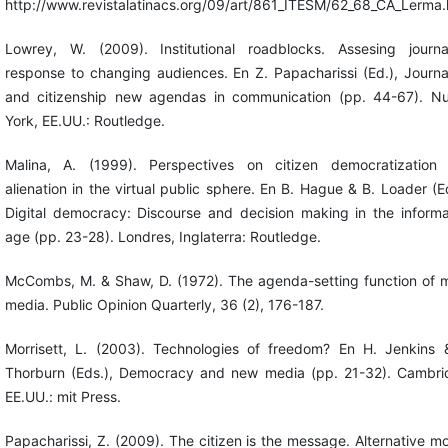
http://www.revistalatinacs.org/09/art/861_ITESM/62_68_CA_Lerma.
Lowrey, W. (2009). Institutional roadblocks. Assesing journa
response to changing audiences. En Z. Papacharissi (Ed.), Journa
and citizenship new agendas in communication (pp. 44-67). N
York, EE.UU.: Routledge.
Malina, A. (1999). Perspectives on citizen democratization
alienation in the virtual public sphere. En B. Hague & B. Loader (Ed
Digital democracy: Discourse and decision making in the informa
age (pp. 23-28). Londres, Inglaterra: Routledge.
McCombs, M. & Shaw, D. (1972). The agenda-setting function of 
media. Public Opinion Quarterly, 36 (2), 176-187.
Morrisett, L. (2003). Technologies of freedom? En H. Jenkins 
Thorburn (Eds.), Democracy and new media (pp. 21-32). Cambri
EE.UU.: mit Press.
Papacharissi, Z. (2009). The citizen is the message. Alternative m