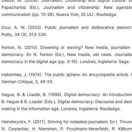
Deuze, M. (2009). Journalism, citizenship and digital culture. E
Papacharissi (Ed.), Journalism and citizenship: New agenda
communication (pp. 15-28). Nueva York, EE.UU.: Routledge.
Dzur, A. W. (2002). Public journalism and deliberative democr
Polity, 34 (3), 313-336.
Fenton, N. (2010). Drowning or waving? New media, journalism
democracy. En N. Fenton (Ed.), New media, old news. Journali
democracy in the digital age (pp. 3-16). Londres, Inglaterra: Sage.
Habermas, J. (1974). The public sphere: An encyclopedia article.
German Critique, 3, 49-55.
Hague, B. & Loader, B. (1999). Digital democracy: An introduction
B. Hague & B. Loader (Eds.), Digital democracy: Discourse and deci
making in the information age. Londres, Inglaterra: Routledge.
Heinderyckx, F. (2011). Striving for noiseless journalism. En I. Trivu
N. Carpentier, H. Nieminen, P. Pruulmann-Venerfeldt, R. Killborn