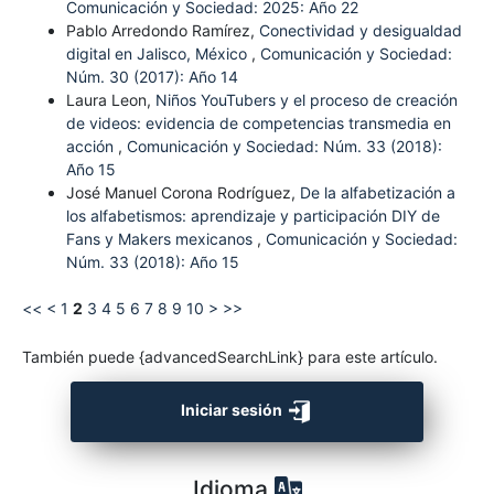
Comunicación y Sociedad: 2025: Año 22
Pablo Arredondo Ramírez,
Conectividad y desigualdad
digital en Jalisco, México
,
Comunicación y Sociedad:
Núm. 30 (2017): Año 14
Laura Leon,
Niños YouTubers y el proceso de creación
de videos: evidencia de competencias transmedia en
acción
,
Comunicación y Sociedad: Núm. 33 (2018):
Año 15
José Manuel Corona Rodríguez,
De la alfabetización a
los alfabetismos: aprendizaje y participación DIY de
Fans y Makers mexicanos
,
Comunicación y Sociedad:
Núm. 33 (2018): Año 15
<<
<
1
2
3
4
5
6
7
8
9
10
>
>>
También puede {advancedSearchLink} para este artículo.
Iniciar sesión
Idioma