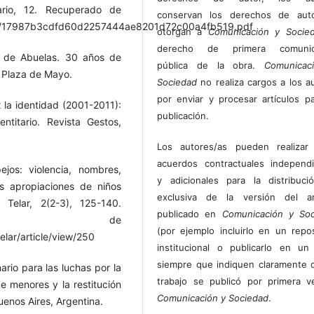
rio, 12. Recuperado de
conservan los derechos de auto
sion/17987b3cdfd60d2257444ae8201d72c00a4fb519.pdf
otorgan a
Comunicación y Socie
derecho de primera comunic
a de Abuelas. 30 años de
pública de la obra.
Comunicac
 Plaza de Mayo.
Sociedad
no realiza cargos a los a
por enviar y procesar artículos p
 x la identidad (2001-2011):
publicación.
titario. Revista Gestos,
Los autores/as pueden realizar 
acuerdos contractuales independ
jos: violencia, nombres,
y adicionales para la distribuc
as apropiaciones de niños
exclusiva de la versión del art
. Telar, 2(2-3), 125-140.
publicado en
Comunicación y Soc
do de
(por ejemplo incluirlo en un repos
telar/article/view/250
institucional o publicarlo en un 
siempre que indiquen claramente 
ario para las luchas por la
trabajo se publicó por primera 
e menores y la restitución
Comunicación y Sociedad
.
uenos Aires, Argentina.