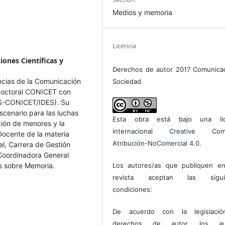
Medios y memoria
Licencia
iones Científicas y
Derechos de autor 2017 Comunica
ncias de la Comunicación
Sociedad
tdoctoral CONICET con
IS-CONICET/IDES). Su
escenario para las luchas
Esta obra está bajo una lic
ción de menores y la
internacional
Creative Com
Docente de la materia
Atribución-NoComercial 4.0
.
l, Carrera de Gestión
 Coordinadora General
ios sobre Memoria.
Los autores/as que publiquen en
revista aceptan las sigui
condiciones:
De acuerdo con la legislaci
derechos de autor, los au