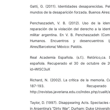
Gatti, G. (2011). Identidades desaparecidas. Pe
mundos de la desaparición forzada. Buenos Aires
Penchaszadeh, V. B. (2012). Uso de la ident
reparación de la violación del derecho a la iden
militar argentina. En V. B. Penchaszadeh (Com
Humanos. Encuentros y desencuentros (
Aires/Barcelona/ México: Paidós.
Real Academia Española. (s.f.). Retórico,ca. 
española. Recuperado el 30 de octubre de 201
id=WISC3uX
Richard, N. (2002). La crítica de la memoria. C
187-193. Recup
http://revistas.javeriana.edu.co/index.php/cualit/
Taylor, D. (1997). Disappearing Acts. Spectacles
in Argentina’s “Dirty War”. Durham: Duke Universit