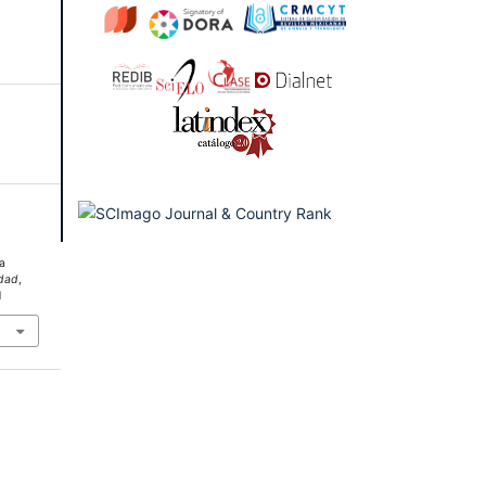
a
edad
,
1