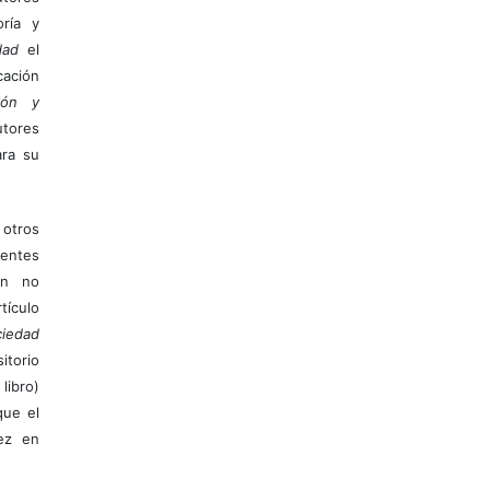
ría y
dad
el
ación
ión y
utores
ara su
otros
ientes
ión no
ículo
iedad
itorio
libro)
que el
vez en