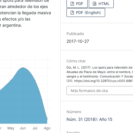
e spots para televisión de
PDF
HTML
an alrededor de los ejes
Potencian la llegada masiva
PDF (English)
s efectos y/o las
r argentina.
Publicado
2017-10-27
Cómo citar
Diz, M. L. (2017). Los spots para televisión de
Abuelas de Plaza de Mayo: entre el nombre, l
sangre y el testimonio.
Comunicación Y Soci
(31). https://doi.org/10.32870/cys.v0i31.686
Más formatos de cita
Número
Núm. 31 (2018): Año 15
Sección