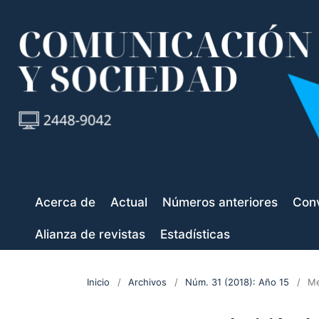
Acerca de
Actual
Números anteriores
Conv
Alianza de revistas
Estadísticas
Inicio
/
Archivos
/
Núm. 31 (2018): Año 15
/
Me