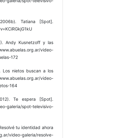
-galeria/spot-televisivo-
006b). Tatiana [Spot].
?v=KCiRGkjG1kU
). Andy Kusnetzoff y las
.abuelas.org.ar/video-
uelas-172
. Los nietos buscan a los
.abuelas.org.ar/video-
ietos-164
012). Te espera [Spot].
-galeria/spot-televisivo-
Resolvé tu identidad ahora
ar/video-galeria/resolve-