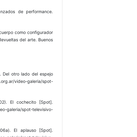
vanzados de performance.
l cuerpo como configurador
Revueltas del arte. Buenos
 Del otro lado del espejo
g.ar/video-galeria/spot-
2). El cochecito [Spot].
-galeria/spot-televisivo-
6a). El aplauso [Spot].