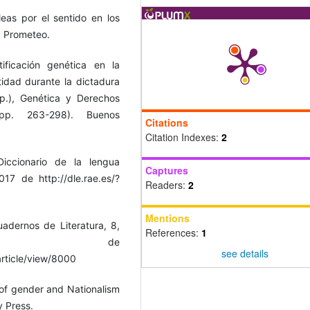
leas por el sentido en los
: Prometeo.
ificación genética en la
tidad durante la dictadura
p.), Genética y Derechos
pp. 263-298). Buenos
Citations
Citation Indexes:
2
Diccionario de la lengua
Captures
7 de http://dle.rae.es/?
Readers:
2
Mentions
uadernos de Literatura, 8,
References:
1
erado de
see details
article/view/8000
 of gender and Nationalism
y Press.