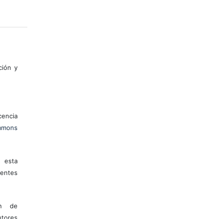
ción y
encia
mons
 esta
entes
ón de
tores