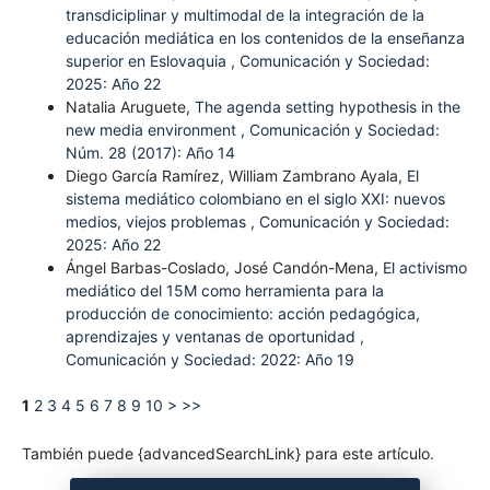
transdiciplinar y multimodal de la integración de la
educación mediática en los contenidos de la enseñanza
superior en Eslovaquia
,
Comunicación y Sociedad:
2025: Año 22
Natalia Aruguete,
The agenda setting hypothesis in the
new media environment
,
Comunicación y Sociedad:
Núm. 28 (2017): Año 14
Diego García Ramírez, William Zambrano Ayala,
El
sistema mediático colombiano en el siglo XXI: nuevos
medios, viejos problemas
,
Comunicación y Sociedad:
2025: Año 22
Ángel Barbas-Coslado, José Candón-Mena,
El activismo
mediático del 15M como herramienta para la
producción de conocimiento: acción pedagógica,
aprendizajes y ventanas de oportunidad
,
Comunicación y Sociedad: 2022: Año 19
1
2
3
4
5
6
7
8
9
10
>
>>
También puede {advancedSearchLink} para este artículo.