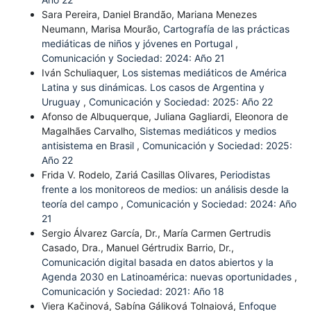
Sara Pereira, Daniel Brandão, Mariana Menezes
Neumann, Marisa Mourão,
Cartografía de las prácticas
mediáticas de niños y jóvenes en Portugal
,
Comunicación y Sociedad: 2024: Año 21
Iván Schuliaquer,
Los sistemas mediáticos de América
Latina y sus dinámicas. Los casos de Argentina y
Uruguay
,
Comunicación y Sociedad: 2025: Año 22
Afonso de Albuquerque, Juliana Gagliardi, Eleonora de
Magalhães Carvalho,
Sistemas mediáticos y medios
antisistema en Brasil
,
Comunicación y Sociedad: 2025:
Año 22
Frida V. Rodelo, Zariá Casillas Olivares,
Periodistas
frente a los monitoreos de medios: un análisis desde la
teoría del campo
,
Comunicación y Sociedad: 2024: Año
21
Sergio Álvarez García, Dr., María Carmen Gertrudis
Casado, Dra., Manuel Gértrudix Barrio, Dr.,
Comunicación digital basada en datos abiertos y la
Agenda 2030 en Latinoamérica: nuevas oportunidades
,
Comunicación y Sociedad: 2021: Año 18
Viera Kačinová, Sabína Gáliková Tolnaiová,
Enfoque