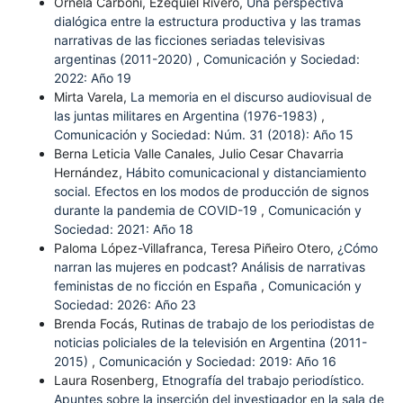
Ornela Carboni, Ezequiel Rivero,
Una perspectiva
dialógica entre la estructura productiva y las tramas
narrativas de las ficciones seriadas televisivas
argentinas (2011-2020)
,
Comunicación y Sociedad:
2022: Año 19
Mirta Varela,
La memoria en el discurso audiovisual de
las juntas militares en Argentina (1976-1983)
,
Comunicación y Sociedad: Núm. 31 (2018): Año 15
Berna Leticia Valle Canales, Julio Cesar Chavarria
Hernández,
Hábito comunicacional y distanciamiento
social. Efectos en los modos de producción de signos
durante la pandemia de COVID-19
,
Comunicación y
Sociedad: 2021: Año 18
Paloma López-Villafranca, Teresa Piñeiro Otero,
¿Cómo
narran las mujeres en podcast? Análisis de narrativas
feministas de no ficción en España
,
Comunicación y
Sociedad: 2026: Año 23
Brenda Focás,
Rutinas de trabajo de los periodistas de
noticias policiales de la televisión en Argentina (2011-
2015)
,
Comunicación y Sociedad: 2019: Año 16
Laura Rosenberg,
Etnografía del trabajo periodístico.
Apuntes sobre la inserción del investigador en la sala de