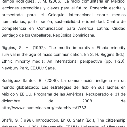
Ramos Rodríguez, J. M. (2006). La radio comunitaria en México:
lecciones aprendidas y claves para el futuro. Ponencia escrita y
presentada para el Coloquio internacional sobre medios
comunitarios, participación, sostenibilidad e identidad. Centro de
Competencia en Comunicación para América Latina: Ciudad
Santiago de los Caballeros, República Dominicana.
Riggins, S. H. (1992). The media imperative: Ethnic minority
survival in the age of mass communication. En S. H. Riggins (Ed.),
Ethnic minority media: An international perspective (pp. 1-20).
Newbury Park, EE.UU.: Sage.
Rodríguez Santos, B. (2008). La comunicación indígena en un
mundo globalizado: Las estrategias del fiob en sus luchas en
México y EE.UU. Programa de las Américas. Recuperado el 31 de
diciembre de 2008 de
http://www.cipamericas.org/es/archives/1733
Shafir, G. (1998). Introduction. En G. Shafir (Ed.), The citizenship
debates (pp. 1-28). Minneapolis, EE.UU.: University of Minnesota