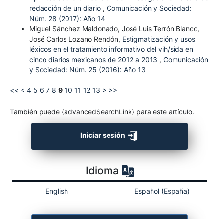
redacción de un diario
,
Comunicación y Sociedad:
Núm. 28 (2017): Año 14
Miguel Sánchez Maldonado, José Luis Terrón Blanco,
José Carlos Lozano Rendón,
Estigmatización y usos
léxicos en el tratamiento informativo del vih/sida en
cinco diarios mexicanos de 2012 a 2013
,
Comunicación
y Sociedad: Núm. 25 (2016): Año 13
<<
<
4
5
6
7
8
9
10
11
12
13
>
>>
También puede {advancedSearchLink} para este artículo.
Iniciar sesión
Idioma
English
Español (España)