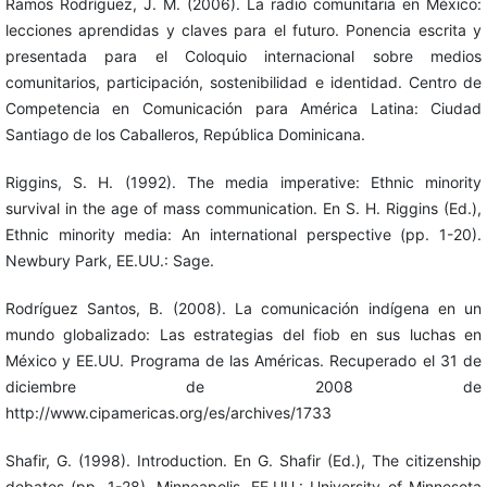
Ramos Rodríguez, J. M. (2006). La radio comunitaria en México:
lecciones aprendidas y claves para el futuro. Ponencia escrita y
presentada para el Coloquio internacional sobre medios
comunitarios, participación, sostenibilidad e identidad. Centro de
Competencia en Comunicación para América Latina: Ciudad
Santiago de los Caballeros, República Dominicana.
Riggins, S. H. (1992). The media imperative: Ethnic minority
survival in the age of mass communication. En S. H. Riggins (Ed.),
Ethnic minority media: An international perspective (pp. 1-20).
Newbury Park, EE.UU.: Sage.
Rodríguez Santos, B. (2008). La comunicación indígena en un
mundo globalizado: Las estrategias del fiob en sus luchas en
México y EE.UU. Programa de las Américas. Recuperado el 31 de
diciembre de 2008 de
http://www.cipamericas.org/es/archives/1733
Shafir, G. (1998). Introduction. En G. Shafir (Ed.), The citizenship
debates (pp. 1-28). Minneapolis, EE.UU.: University of Minnesota