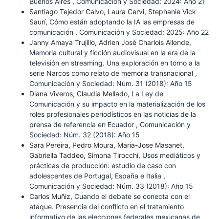
Buenos Aires
,
Comunicación y Sociedad: 2024: Año 21
Santiago Tejedor Calvo, Laura Cervi, Stephanie Vick
Saurí,
Cómo están adoptando la IA las empresas de
comunicación
,
Comunicación y Sociedad: 2025: Año 22
Janny Amaya Trujillo, Adrien José Charlois Allende,
Memoria cultural y ficción audiovisual en la era de la
televisión en streaming. Una exploración en torno a la
serie Narcos como relato de memoria transnacional
,
Comunicación y Sociedad: Núm. 31 (2018): Año 15
Diana Viveros, Claudia Mellado,
La Ley de
Comunicación y su impacto en la materialización de los
roles profesionales periodísticos en las noticias de la
prensa de referencia en Ecuador
,
Comunicación y
Sociedad: Núm. 32 (2018): Año 15
Sara Pereira, Pedro Moura, Maria-Jose Masanet,
Gabriella Taddeo, Simona Tirocchi,
Usos mediáticos y
prácticas de producción: estudio de caso con
adolescentes de Portugal, España e Italia
,
Comunicación y Sociedad: Núm. 33 (2018): Año 15
Carlos Muñiz,
Cuando el debate se conecta con el
ataque. Presencia del conflicto en el tratamiento
informativo de las elecciones federales mexicanas de