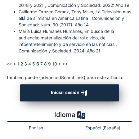
2018 y 2021
,
Comunicación y Sociedad: 2022: Año 19
Guillermo Orozco Gómez, Toby Miller,
La Televisión más
allá de sí misma en América Latina
,
Comunicación y
Sociedad: Núm. 30 (2017): Año 14
María Luisa Humanes Humanes,
En busca de la
audiencia: materialización del rol cívico, de
infoentretenimiento y de servicio en las noticias
,
Comunicación y Sociedad: 2024: Año 21
<<
<
1
2
3
4
5
6
7
8
9
10
>
>>
También puede {advancedSearchLink} para este artículo.
Iniciar sesión
Idioma
English
Español (España)