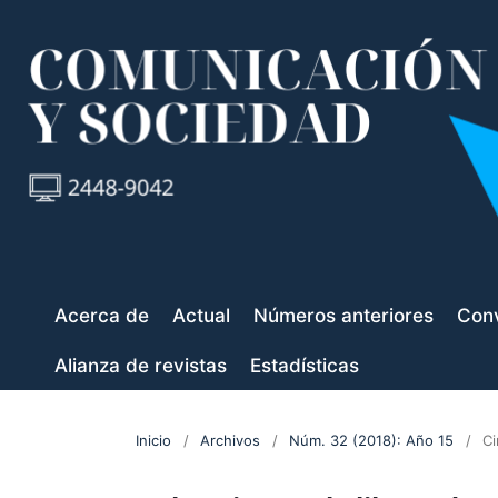
Acerca de
Actual
Números anteriores
Conv
Alianza de revistas
Estadísticas
Inicio
/
Archivos
/
Núm. 32 (2018): Año 15
/
Ci