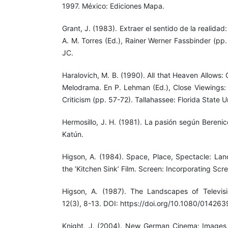
1997. México: Ediciones Mapa.
Grant, J. (1983). Extraer el sentido de la realidad:
A. M. Torres (Ed.), Rainer Werner Fassbinder (pp
JC.
Haralovich, M. B. (1990). All that Heaven Allows:
Melodrama. En P. Lehman (Ed.), Close Viewings:
Criticism (pp. 57-72). Tallahassee: Florida State U
Hermosillo, J. H. (1981). La pasión según Berenice
Katún.
Higson, A. (1984). Space, Place, Spectacle: L
the ‘Kitchen Sink’ Film. Screen: Incorporating Scr
Higson, A. (1987). The Landscapes of Televis
12(3), 8-13. DOI: https://doi.org/10.1080/0142
Knight, J. (2004). New German Cinema: Images 