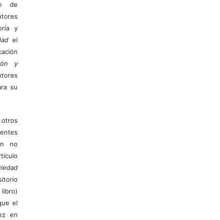
ón de
tores
ría y
dad
el
ación
ión y
utores
ara su
otros
ientes
ión no
ículo
iedad
itorio
libro)
que el
vez en