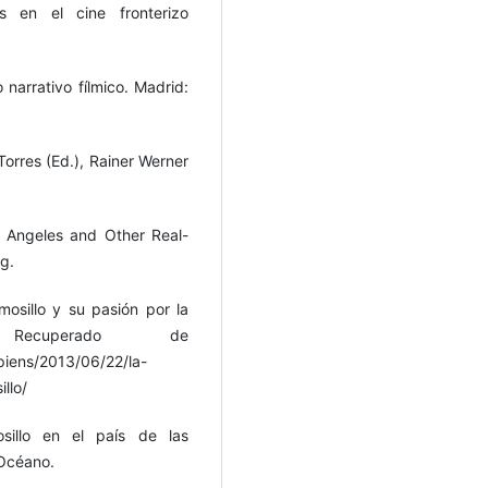
s en el cine fronterizo
 narrativo fílmico. Madrid:
Torres (Ed.), Rainer Werner
s Angeles and Other Real-
g.
osillo y su pasión por la
 Recuperado de
piens/2013/06/22/la-
llo/
sillo en el país de las
 Océano.