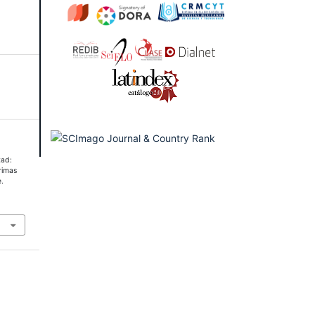
tad:
rimas
.