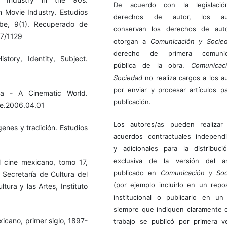
De acuerdo con la legislaci
 Movie Industry. Estudios
derechos de autor, los au
ribe, 9(1). Recuperado de
conservan los derechos de auto
097/1129
otorgan a
Comunicación y Socie
derecho de primera comunic
story, Identity, Subject.
pública de la obra.
Comunicac
Sociedad
no realiza cargos a los a
por enviar y procesar artículos p
a - A Cinematic World.
publicación.
de.2006.04.01
Los autores/as pueden realizar 
genes y tradición. Estudios
acuerdos contractuales independ
y adicionales para la distribuc
exclusiva de la versión del art
l cine mexicano, tomo 17,
publicado en
Comunicación y Soc
Secretaría de Cultura del
(por ejemplo incluirlo en un repos
tura y las Artes, Instituto
institucional o publicarlo en un 
siempre que indiquen claramente 
exicano, primer siglo, 1897-
trabajo se publicó por primera 