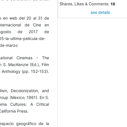
Shares, Likes & Comments:
10
see details
lo en web del 20 al 31 de
ternacional de Cine en
 agosto de 2017 de
5-la-ultima-pelicula-de-
-de-marzo
national Cinemas - The
 S. MacKenzie (Ed.), Film
l Anthology (pp. 152-153).
ism, Decolonization, and
roup (Mexico, 1961). En S.
ma Cultures: A Critical
alifornia Press.
espacio geográfico de la