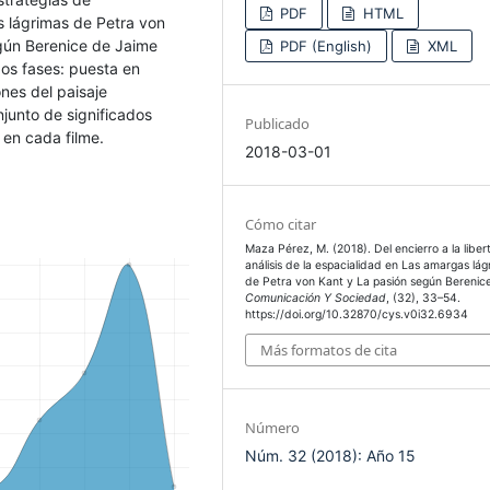
PDF
HTML
s lágrimas de Petra von
gún Berenice de Jaime
PDF (English)
XML
dos fases: puesta en
nes del paisaje
njunto de significados
Publicado
en cada filme.
2018-03-01
Cómo citar
Maza Pérez, M. (2018). Del encierro a la liber
análisis de la espacialidad en Las amargas lág
de Petra von Kant y La pasión según Berenice
Comunicación Y Sociedad
, (32), 33–54.
https://doi.org/10.32870/cys.v0i32.6934
Más formatos de cita
Número
Núm. 32 (2018): Año 15