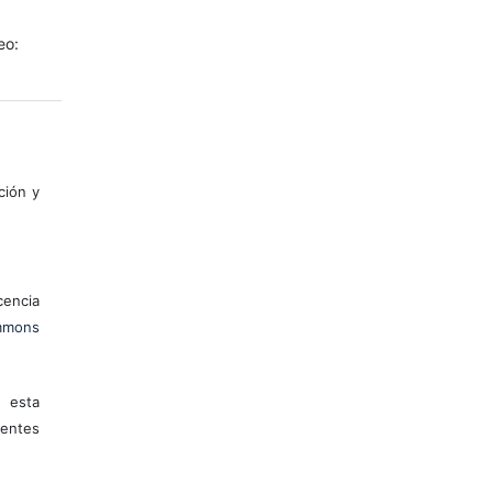
eo:
ción y
encia
mons
 esta
entes