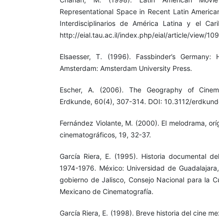
Representational Space in Recent Latin American
Interdisciplinarios de América Latina y el Ca
http://eial.tau.ac.il/index.php/eial/article/view/1
Elsaesser, T. (1996). Fassbinder’s Germany: Hi
Amsterdam: Amsterdam University Press.
Escher, A. (2006). The Geography of Cinem
Erdkunde, 60(4), 307-314. DOI: 10.3112/erdkun
Fernández Violante, M. (2000). El melodrama, orí
cinematográficos, 19, 32-37.
García Riera, E. (1995). Historia documental de
1974-1976. México: Universidad de Guadalajara, 
gobierno de Jalisco, Consejo Nacional para la Cul
Mexicano de Cinematografía.
García Riera, E. (1998). Breve historia del cine m