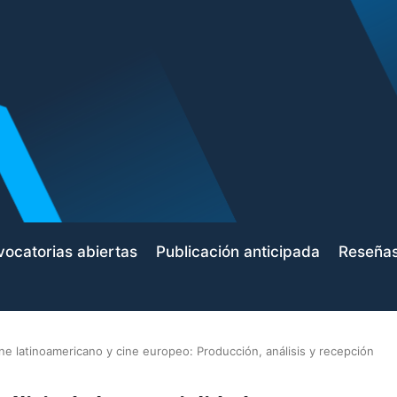
ocatorias abiertas
Publicación anticipada
Reseña
ne latinoamericano y cine europeo: Producción, análisis y recepción