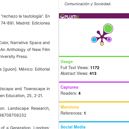
Comunicación y Sociedad
.
 “rechazo la tautología”. En
. 74-89). Madrid: Ediciones
 Color, Narrative Space and
 An Anthology of New Film
niversity Press.
Usage
Full Text Views:
1172
 [guion]. México: Editorial
Abstract Views:
413
Captures
andscape and Townscape in
Readers:
4
een Education, 25, 2-21.
Mentions
ion. Landscape Research,
References:
1
6398708706232
Social Media
of a Generation. Londres: