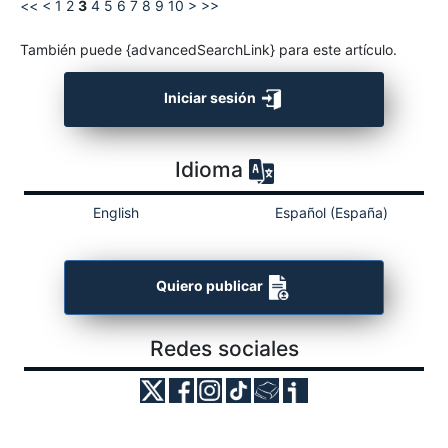
<<
<
1
2
3
4
5
6
7
8
9
10
>
>>
También puede {advancedSearchLink} para este artículo.
Iniciar sesión
Idioma
English
Español (España)
Quiero publicar
Redes sociales