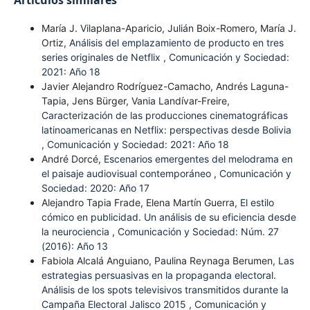
Artículos similares
María J. Vilaplana-Aparicio, Julián Boix-Romero, María J.
Ortiz,
Análisis del emplazamiento de producto en tres
series originales de Netflix
,
Comunicación y Sociedad:
2021: Año 18
Javier Alejandro Rodríguez-Camacho, Andrés Laguna-
Tapia, Jens Bürger, Vania Landívar-Freire,
Caracterización de las producciones cinematográficas
latinoamericanas en Netflix: perspectivas desde Bolivia
,
Comunicación y Sociedad: 2021: Año 18
André Dorcé,
Escenarios emergentes del melodrama en
el paisaje audiovisual contemporáneo
,
Comunicación y
Sociedad: 2020: Año 17
Alejandro Tapia Frade, Elena Martín Guerra,
El estilo
cómico en publicidad. Un análisis de su eficiencia desde
la neurociencia
,
Comunicación y Sociedad: Núm. 27
(2016): Año 13
Fabiola Alcalá Anguiano, Paulina Reynaga Berumen,
Las
estrategias persuasivas en la propaganda electoral.
Análisis de los spots televisivos transmitidos durante la
Campaña Electoral Jalisco 2015
,
Comunicación y