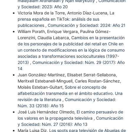
malayalam Ardhanaari y Njan Marykutty
,
Comunicación
y Sociedad: 2023: Año 20
Victoria Mora de la Torre, Antonio Díaz-Lucena,
La
prensa española en TikTok: análisis de sus
publicaciones
,
Comunicación y Sociedad: 2024: Año 21
William Porath, Enrique Vergara, Paulina Gómez-
Lorenzini, Claudia Labarca,
Cambios en la presentación
de los personajes de la publicidad del retail en Chile en
un contexto de modificaciones en la lógica de consumo
asociadas a transformaciones socioculturales (1997-
2013)
,
Comunicación y Sociedad: Núm. 29 (2017): Año
14
Juan González-Martínez, Elisabet Serrat-Sellabona,
Meritxell Estebanell-Minguell, Carles Rostan-Sánchez,
Moisès Esteban-Guitart,
Sobre el concepto de
alfabetización transmedia en el ámbito educativo. Una
revisión de la literatura
,
Comunicación y Sociedad:
Núm. 33 (2018): Año 15
José Luis Hernández Olmedo,
El camino persuasivo de
los valores en la propaganda televisiva
,
Comunicación
y Sociedad: Núm. 27 (2016): Año 13
María Luisa Diz,
Los spots para televisión de Abuelas de