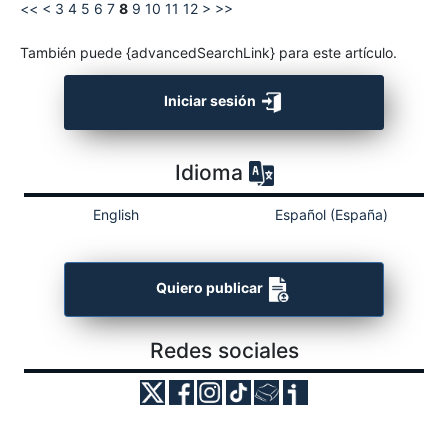
<<
<
3
4
5
6
7
8
9
10
11
12
>
>>
También puede {advancedSearchLink} para este artículo.
Iniciar sesión
Idioma
English
Español (España)
Quiero publicar
Redes sociales