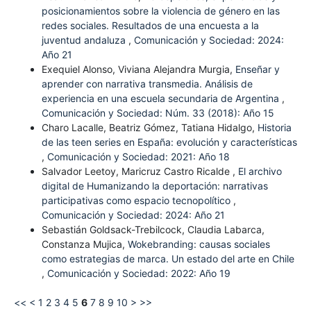
posicionamientos sobre la violencia de género en las
redes sociales. Resultados de una encuesta a la
juventud andaluza
,
Comunicación y Sociedad: 2024:
Año 21
Exequiel Alonso, Viviana Alejandra Murgia,
Enseñar y
aprender con narrativa transmedia. Análisis de
experiencia en una escuela secundaria de Argentina
,
Comunicación y Sociedad: Núm. 33 (2018): Año 15
Charo Lacalle, Beatriz Gómez, Tatiana Hidalgo,
Historia
de las teen series en España: evolución y características
,
Comunicación y Sociedad: 2021: Año 18
Salvador Leetoy, Maricruz Castro Ricalde ,
El archivo
digital de Humanizando la deportación: narrativas
participativas como espacio tecnopolítico
,
Comunicación y Sociedad: 2024: Año 21
Sebastián Goldsack-Trebilcock, Claudia Labarca,
Constanza Mujica,
Wokebranding: causas sociales
como estrategias de marca. Un estado del arte en Chile
,
Comunicación y Sociedad: 2022: Año 19
<<
<
1
2
3
4
5
6
7
8
9
10
>
>>