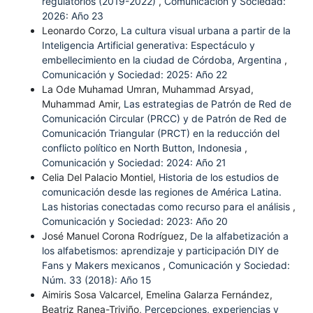
regulatorios (2019-2022)
,
Comunicación y Sociedad:
2026: Año 23
Leonardo Corzo,
La cultura visual urbana a partir de la
Inteligencia Artificial generativa: Espectáculo y
embellecimiento en la ciudad de Córdoba, Argentina
,
Comunicación y Sociedad: 2025: Año 22
La Ode Muhamad Umran, Muhammad Arsyad,
Muhammad Amir,
Las estrategias de Patrón de Red de
Comunicación Circular (PRCC) y de Patrón de Red de
Comunicación Triangular (PRCT) en la reducción del
conflicto político en North Button, Indonesia
,
Comunicación y Sociedad: 2024: Año 21
Celia Del Palacio Montiel,
Historia de los estudios de
comunicación desde las regiones de América Latina.
Las historias conectadas como recurso para el análisis
,
Comunicación y Sociedad: 2023: Año 20
José Manuel Corona Rodríguez,
De la alfabetización a
los alfabetismos: aprendizaje y participación DIY de
Fans y Makers mexicanos
,
Comunicación y Sociedad:
Núm. 33 (2018): Año 15
Aimiris Sosa Valcarcel, Emelina Galarza Fernández,
Beatriz Ranea-Triviño,
Percepciones, experiencias y