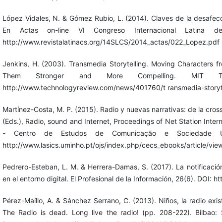
López Vidales, N. & Gómez Rubio, L. (2014). Claves de la desafecci
En Actas on-line VI Congreso Internacional Latina d
http://www.revistalatinacs.org/14SLCS/2014_actas/022_Lopez.pdf
Jenkins, H. (2003). Transmedia Storytelling. Moving Characters
Them Stronger and More Compelling. MIT Te
http://www.technologyreview.com/news/401760/t ransmedia-storyte
Martínez-Costa, M. P. (2015). Radio y nuevas narrativas: de la crossr
(Eds.), Radio, sound and Internet, Proceedings of Net Station Inte
- Centro de Estudos de Comunicação e Sociedade Un
http://www.lasics.uminho.pt/ojs/index.php/cecs_ebooks/article/vi
Pedrero-Esteban, L. M. & Herrera-Damas, S. (2017). La notificació
en el entorno digital. El Profesional de la Información, 26(6). DOI: 
Pérez-Maíllo, A. & Sánchez Serrano, C. (2013). Niños, la radio existe
The Radio is dead. Long live the radio! (pp. 208-222). Bilbao: S