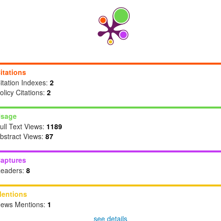
itations
itation Indexes:
2
olicy Citations:
2
sage
ull Text Views:
1189
bstract Views:
87
aptures
eaders:
8
entions
ews Mentions:
1
see details