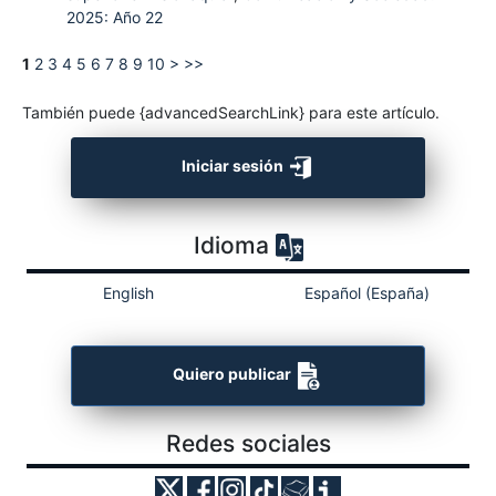
2025: Año 22
1
2
3
4
5
6
7
8
9
10
>
>>
También puede {advancedSearchLink} para este artículo.
Iniciar sesión
Idioma
English
Español (España)
Quiero publicar
Redes sociales