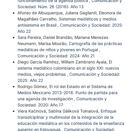
funcionamiento de la agenda política
,
Comunicación y
Sociedad: Núm. 26 (2016): Año 13
Afonso de Albuquerque, Juliana Gagliardi, Eleonora de
Magalhães Carvalho,
Sistemas mediáticos y medios
antisistema en Brasil
,
Comunicación y Sociedad: 2025:
Año 22
Sara Pereira, Daniel Brandão, Mariana Menezes
Neumann, Marisa Mourão,
Cartografía de las prácticas
mediáticas de niños y jóvenes en Portugal
,
Comunicación y Sociedad: 2024: Año 21
Diego García Ramírez, William Zambrano Ayala,
El
sistema mediático colombiano en el siglo XXI: nuevos
medios, viejos problemas
,
Comunicación y Sociedad:
2025: Año 22
Rodrigo Gómez,
El rol del Estado en el Sistema de
Medios Mexicano 2013-2018. Punto de partida para
una agenda de investigación
,
Comunicación y
Sociedad: 2020: Año 17
Viera Kačinová, Sabína Gáliková Tolnaiová,
Enfoque
transdiciplinar y multimodal de la integración de la
educación mediática en los contenidos de la enseñanza
superior en Eslovaquia
,
Comunicación y Sociedad: