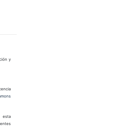
ción y
encia
mons
 esta
entes