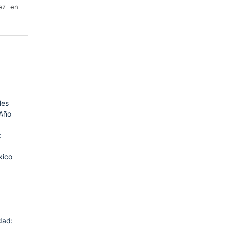
vez en
les
 Año
:
xico
dad: