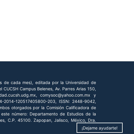
es de cada mes), editada por la Universidad de
 del CUCSH Campus Belenes, Av. Parres Arias 150,
iedad.cucsh.udg.mx, comysoc@yahoo.com.mx y
 04-2014-120517405800-203, ISSN: 2448-9042,
ambos otorgados por la Comisión Calificadora de
de este número: Departamento de Estudios de la
es, C.P. 45100. Zapopan, Jalisco, México, Dra.
¡Dejame ayudarte!