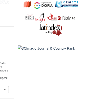
Gallo
 y
erado a
udg.mx/