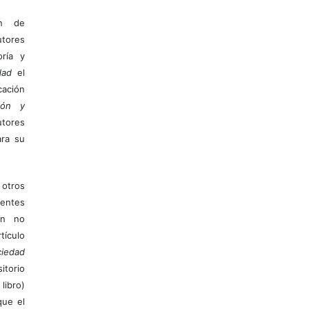
ón de
tores
ría y
dad
el
ación
ión y
utores
ara su
otros
ientes
ión no
ículo
iedad
itorio
libro)
que el