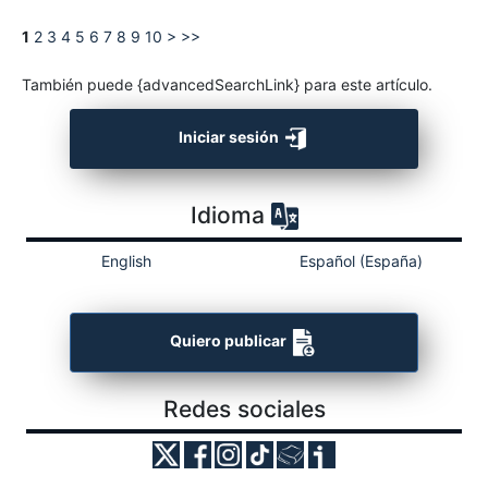
1
2
3
4
5
6
7
8
9
10
>
>>
También puede {advancedSearchLink} para este artículo.
Iniciar sesión
Idioma
English
Español (España)
Quiero publicar
Redes sociales