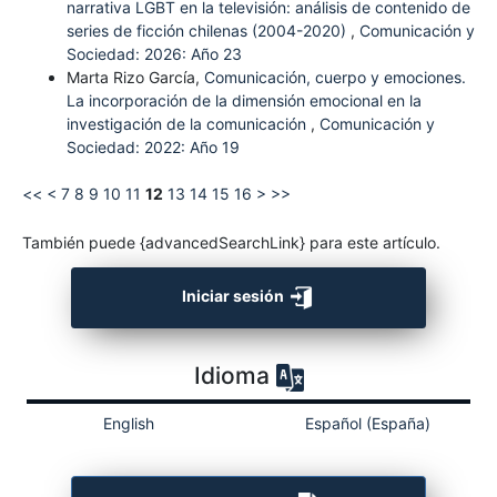
narrativa LGBT en la televisión: análisis de contenido de
series de ficción chilenas (2004-2020)
,
Comunicación y
Sociedad: 2026: Año 23
Marta Rizo García,
Comunicación, cuerpo y emociones.
La incorporación de la dimensión emocional en la
investigación de la comunicación
,
Comunicación y
Sociedad: 2022: Año 19
<<
<
7
8
9
10
11
12
13
14
15
16
>
>>
También puede {advancedSearchLink} para este artículo.
Iniciar sesión
Idioma
English
Español (España)