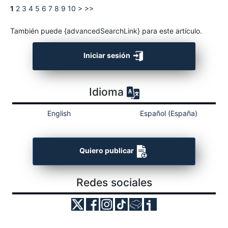
1
2
3
4
5
6
7
8
9
10
>
>>
También puede {advancedSearchLink} para este artículo.
Iniciar sesión
Idioma
English
Español (España)
Quiero publicar
Redes sociales