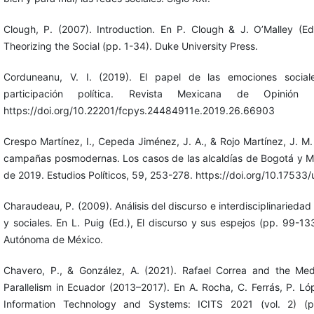
Clough, P. (2007). Introduction. En P. Clough & J. O’Malley (Eds
Theorizing the Social (pp. 1-34). Duke University Press.
Corduneanu, V. I. (2019). El papel de las emociones social
participación política. Revista Mexicana de Opinión 
https://doi.org/10.22201/fcpys.24484911e.2019.26.66903
Crespo Martínez, I., Cepeda Jiménez, J. A., & Rojo Martínez, J. M. 
campañas posmodernas. Los casos de las alcaldías de Bogotá y Med
de 2019. Estudios Políticos, 59, 253-278. https://doi.org/10.1753
Charaudeau, P. (2009). Análisis del discurso e interdisciplinarieda
y sociales. En L. Puig (Ed.), El discurso y sus espejos (pp. 99-13
Autónoma de México.
Chavero, P., & González, A. (2021). Rafael Correa and the Medi
Parallelism in Ecuador (2013–2017). En A. Rocha, C. Ferrás, P. Ló
Information Technology and Systems: ICITS 2021 (vol. 2) (p