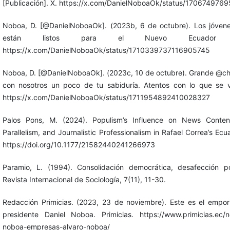
[Publicación]. X. https://x.com/DanielNoboaOk/status/17067497
Noboa, D. [@DanielNoboaOk]. (2023b, 6 de octubre). Los jóven
están listos para el Nuevo Ecuador [Pu
https://x.com/DanielNoboaOk/status/1710339737116905745
Noboa, D. [@DanielNoboaOk]. (2023c, 10 de octubre). Grande @chi
con nosotros un poco de tu sabiduría. Atentos con lo que se v
https://x.com/DanielNoboaOk/status/1711954892410028327
Palos Pons, M. (2024). Populism’s Influence on News Content: 
Parallelism, and Journalistic Professionalism in Rafael Correa’s E
https://doi.org/10.1177/21582440241266973
Paramio, L. (1994). Consolidación democrática, desafección pol
Revista Internacional de Sociología, 7(11), 11-30.
Redacción Primicias. (2023, 23 de noviembre). Este es el empori
presidente Daniel Noboa. Primicias. https://www.primicias.ec/no
noboa-empresas-alvaro-noboa/