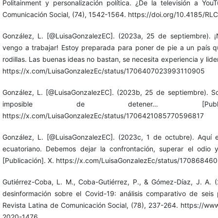
Politainment y personalización política. ¿De la televisión a You
Comunicación Social, (74), 1542-1564. https://doi.org/10.4185/R
González, L. [@LuisaGonzalezEC]. (2023a, 25 de septiembre). ¡
vengo a trabajar! Estoy preparada para poner de pie a un país 
rodillas. Las buenas ideas no bastan, se necesita experiencia y lid
https://x.com/LuisaGonzalezEc/status/1706407023993110905
González, L. [@LuisaGonzalezEC]. (2023b, 25 de septiembre). S
imposible de detener… [Publi
https://x.com/LuisaGonzalezEc/status/1706421085770596817
González, L. [@LuisaGonzalezEC]. (2023c, 1 de octubre). Aquí 
ecuatoriano. Debemos dejar la confrontación, superar el odi
[Publicación]. X. https://x.com/LuisaGonzalezEc/status/1708684
Gutiérrez-Coba, L. M., Coba-Gutiérrez, P., & Gómez-Díaz, J. A. (
desinformación sobre el Covid-19: análisis comparativo de seis 
Revista Latina de Comunicación Social, (78), 237-264. https://ww
2020-1476