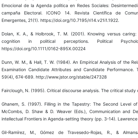
Emocional de la Agenda política en Redes Sociales: Desinterme
campaña Electoral. ICONO 14. Revista Científica de Comun
Emergentes, 21(1). https://doi.org/10.7195/ri14.v21i1.1922.
Dolan, K. A., & Holbrook, T. M. (2001). Knowing versus caring:
cognition in political perceptions. Political Psycho
https://doi.org/10.1111/0162-895X.00224
Dunn, W. M., & Hall, T. W. (1984). An Empirical Analysis of the R
Examination Candidate Attributes and Candidate Performance. 
59(4), 674-689. http://www.jstor.org/stable/247328
Fairclough, N. (1995). Critical discourse analysis. The critical stu
Ghanem, S. (1997). Filling in the Tapestry: The Second Level o
McCombs, D. Shaw & D. Weaver (Eds.), Communication and Dem
intellectual Frontiers in Agenda-setting theory (pp. 3-14). Lawrenc
Gil-Ramírez, M., Gómez de Travesedo-Rojas, R., & Almansa