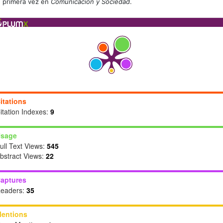
primera vez en
Comunicación y Sociedad
.
itations
itation Indexes:
9
sage
ull Text Views:
545
bstract Views:
22
aptures
eaders:
35
entions