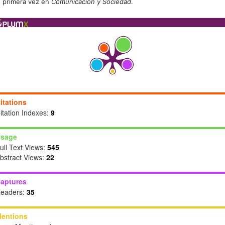
primera vez en
Comunicación y Sociedad
.
itations
itation Indexes:
9
sage
ull Text Views:
545
bstract Views:
22
aptures
eaders:
35
entions