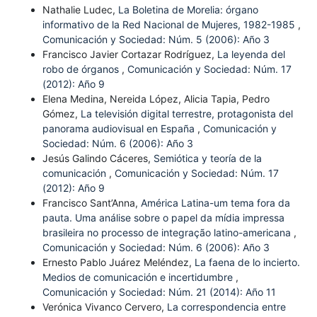
Nathalie Ludec,
La Boletina de Morelia: órgano
informativo de la Red Nacional de Mujeres, 1982-1985
,
Comunicación y Sociedad: Núm. 5 (2006): Año 3
Francisco Javier Cortazar Rodríguez,
La leyenda del
robo de órganos
,
Comunicación y Sociedad: Núm. 17
(2012): Año 9
Elena Medina, Nereida López, Alicia Tapia, Pedro
Gómez,
La televisión digital terrestre, protagonista del
panorama audiovisual en España
,
Comunicación y
Sociedad: Núm. 6 (2006): Año 3
Jesús Galindo Cáceres,
Semiótica y teoría de la
comunicación
,
Comunicación y Sociedad: Núm. 17
(2012): Año 9
Francisco Sant’Anna,
América Latina-um tema fora da
pauta. Uma análise sobre o papel da mídia impressa
brasileira no processo de integração latino-americana
,
Comunicación y Sociedad: Núm. 6 (2006): Año 3
Ernesto Pablo Juárez Meléndez,
La faena de lo incierto.
Medios de comunicación e incertidumbre
,
Comunicación y Sociedad: Núm. 21 (2014): Año 11
Verónica Vivanco Cervero,
La correspondencia entre