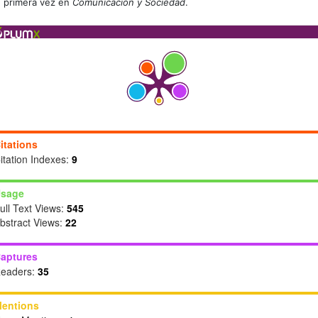
primera vez en
Comunicación y Sociedad
.
itations
itation Indexes:
9
sage
ull Text Views:
545
bstract Views:
22
aptures
eaders:
35
entions