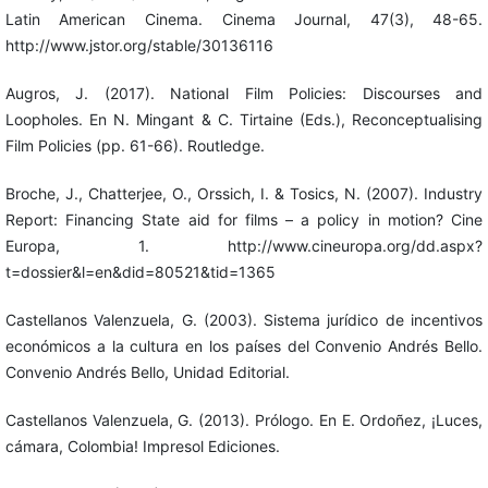
Latin American Cinema. Cinema Journal, 47(3), 48-65.
http://www.jstor.org/stable/30136116
Augros, J. (2017). National Film Policies: Discourses and
Loopholes. En N. Mingant & C. Tirtaine (Eds.), Reconceptualising
Film Policies (pp. 61-66). Routledge.
Broche, J., Chatterjee, O., Orssich, I. & Tosics, N. (2007). Industry
Report: Financing State aid for films – a policy in motion? Cine
Europa, 1. http://www.cineuropa.org/dd.aspx?
t=dossier&l=en&did=80521&tid=1365
Castellanos Valenzuela, G. (2003). Sistema jurídico de incentivos
económicos a la cultura en los países del Convenio Andrés Bello.
Convenio Andrés Bello, Unidad Editorial.
Castellanos Valenzuela, G. (2013). Prólogo. En E. Ordoñez, ¡Luces,
cámara, Colombia! Impresol Ediciones.