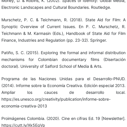
Morley, D. & Robins, K. (2002). Spaces of Identity: Global Media,
Electronic Landscapes and Cultural Boundaries. Routledge.
Murschetz, P. C. & Teichmann, R. (2018). State Aid for Film: A
Synoptic Overview of Current Issues. En P. C. Murschetz, R.
Teichmann & M. Karmasin (Eds.), Handbook of State Aid for Film
Finance, Industries and Regulation (pp. 23-32). Springer.
Patiño, S. C. (2015). Exploring the formal and informal distribution
mechanisms for Colombian documentary films (Disertación
doctoral). University of Salford School of Media & Arts.
Programa de las Naciones Unidas para el Desarrollo-PNUD.
(2014). Informe sobre la Economía Creativa. Edición especial 2013.
Ampliar los cauces de desarrollo local.
https://es.unesco.org/creativity/publication/informe-sobre-
economia-creativa-2013
Proimágenes Colombia. (2020). Cine en cifras Ed. 19 [Newsletter].
https://cutt.ly/Xk5EqVp