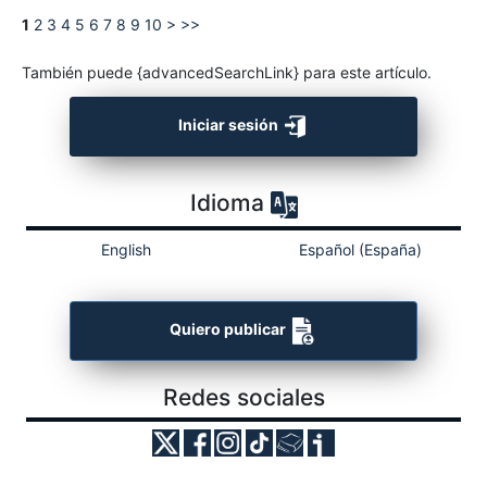
1
2
3
4
5
6
7
8
9
10
>
>>
También puede {advancedSearchLink} para este artículo.
Iniciar sesión
Idioma
English
Español (España)
Quiero publicar
Redes sociales