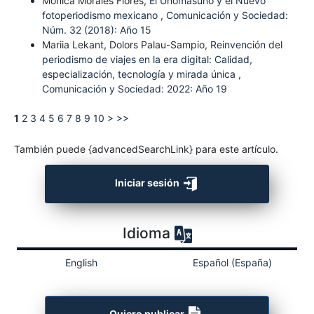
Mónica Morales Flores,
El Unomásuno y el Nuevo
fotoperiodismo mexicano
,
Comunicación y Sociedad:
Núm. 32 (2018): Año 15
Mariia Lekant, Dolors Palau-Sampio,
Reinvención del
periodismo de viajes en la era digital: Calidad,
especialización, tecnología y mirada única
,
Comunicación y Sociedad: 2022: Año 19
1
2
3
4
5
6
7
8
9
10
>
>>
También puede {advancedSearchLink} para este artículo.
Iniciar sesión
Idioma
English
Español (España)