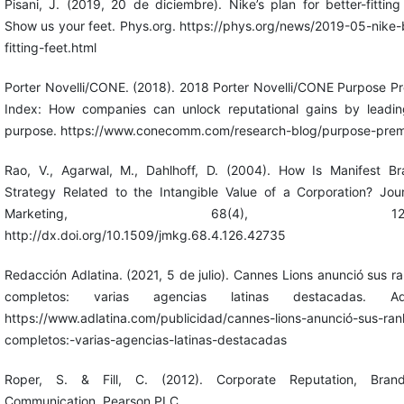
Pisani, J. (2019, 20 de diciembre). Nike’s plan for better-fitting
Show us your feet. Phys.org. https://phys.org/news/2019-05-nike-
fitting-feet.html
Porter Novelli/CONE. (2018). 2018 Porter Novelli/CONE Purpose P
Index: How companies can unlock reputational gains by leadin
purpose. https://www.conecomm.com/research-blog/purpose-pre
Rao, V., Agarwal, M., Dahlhoff, D. (2004). How Is Manifest Br
Strategy Related to the Intangible Value of a Corporation? Jour
Marketing, 68(4), 126-1
http://dx.doi.org/10.1509/jmkg.68.4.126.42735
Redacción Adlatina. (2021, 5 de julio). Cannes Lions anunció sus r
completos: varias agencias latinas destacadas. Adla
https://www.adlatina.com/publicidad/cannes-lions-anunció-sus-ran
completos:-varias-agencias-latinas-destacadas
Roper, S. & Fill, C. (2012). Corporate Reputation, Bra
Communication. Pearson PLC.