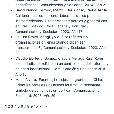
periodísticas
,
Comunicación y Sociedad: 2024: Año 21
David Blanco-Herrero, Martín Oller Alonso, Carlos Arcila
Calderón,
Las condiciones laborales de los periodistas
iberoamericanos. Diferencias temporales y geográficas
en Brasil, México, Chile, España y Portugal
,
Comunicación y Sociedad: 2020: Año 17
Paulina Bravo-Maggi,
¿A qué se refieren las
organizaciones chilenas cuando dicen ser
transparentes?
,
Comunicación y Sociedad: 2023: Año
20
Claudio Elórtegui Gómez, Claudia Mellado Ruiz,
Roles
del periodismo político en un contexto multiplataforma y
de crisis institucional
,
Comunicación y Sociedad: 2019:
Año 16
Mario Álvarez Fuentes,
Los ojos sangrantes de Chile:
Cómo las protestas callejeras forjaron un resonante
símbolo de comunicación política
,
Comunicación y
Sociedad: 2023: Año 20
1
2
3
4
5
6
7
8
9
10
>
>>