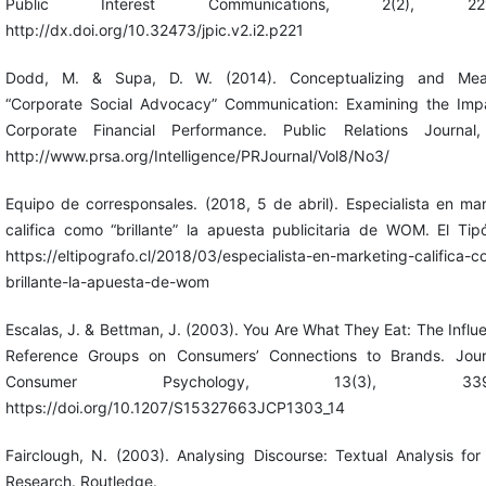
Public Interest Communications, 2(2), 221-
http://dx.doi.org/10.32473/jpic.v2.i2.p221
Dodd, M. & Supa, D. W. (2014). Conceptualizing and Mea
“Corporate Social Advocacy” Communication: Examining the Imp
Corporate Financial Performance. Public Relations Journal,
http://www.prsa.org/Intelligence/PRJournal/Vol8/No3/
Equipo de corresponsales. (2018, 5 de abril). Especialista en ma
califica como “brillante” la apuesta publicitaria de WOM. El Tip
https://eltipografo.cl/2018/03/especialista-en-marketing-califica-
brillante-la-apuesta-de-wom
Escalas, J. & Bettman, J. (2003). You Are What They Eat: The Influ
Reference Groups on Consumers’ Connections to Brands. Jour
Consumer Psychology, 13(3), 339-
https://doi.org/10.1207/S15327663JCP1303_14
Fairclough, N. (2003). Analysing Discourse: Textual Analysis for
Research. Routledge.