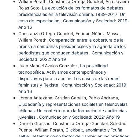
William Porath, Constanza Ortega Gunckel, Ana Javiera
Rojas Soto,
La evolución de los formatos de debates
presidenciales en la televisión chilena: 1989-2017: Un
caso de especiación
,
Comunicación y Sociedad: 2019:
Año 16
Constanza Ortega-Gunckel, Enrique Núñez-Mussa,
William Porath,
Comparación entre la cobertura de la
prensa a campañas presidenciales y la agenda de los
periodistas que conducen debates
,
Comunicación y
Sociedad: 2022: Año 19
Juan Manuel Avalos González,
La posibilidad
tecnopolítica. Activismos contemporáneos y
dispositivos para la acción. Los casos de las redes
feministas y Rexiste
,
Comunicación y Sociedad: 2019:
Año 16
Lorena Antezana, Cristian Cabalin, Pablo Andrada,
Ciudadanía y representaciones sociales en telenovelas
chilenas. Un contexto para la formación de audiencias
juveniles
,
Comunicación y Sociedad: 2022: Año 19
Daniela Grassau, Constanza Ortega-Gunckel, Soledad
Puente, William Porath,
Clickbait, anonimato y “cuña
selfie”: el temor como factor de cambio en las prácticas