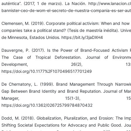
auténtica”. (2017, 1 de marzo). La Nación. http://www.lanacion.cl
bannister-ceo-de-wom-el-secreto-de-nuestra-compania-es-ser-aut
Clemensen, M. (2019). Corporate political activism: When and how
companies take a political stand? (Tesis de maestría inédita). Univ
de Minnesota, Estados Unidos. https://bit.ly/3jaDXH4
Dauvergne, P. (2017). Is the Power of Brand-Focused Activism R
The Case of Tropical Deforestation. Journal of Environ
Development, 26(2), 135-1
https://doi.org/10.1177%2F1070496517701249
De Chernatony, L. (1999). Brand Management Through Narrowi
Gap Between Brand Identity and Brand Reputation. Journal of Mar
Manager, 15(1-3), 157-1
https://doi.org/10.1362/026725799784870432
Dodd, M. (2018). Globalization, Pluralization, and Erosion: The Im
Shifting Societal Expectations for Advocacy and Public Good. Jou