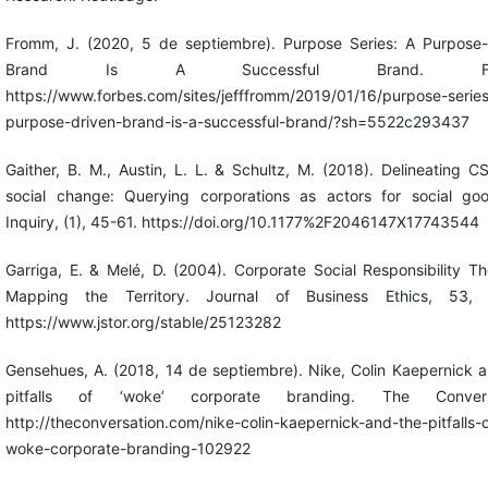
Fromm, J. (2020, 5 de septiembre). Purpose Series: A Purpose-
Brand Is A Successful Brand. For
https://www.forbes.com/sites/jefffromm/2019/01/16/purpose-serie
purpose-driven-brand-is-a-successful-brand/?sh=5522c293437
Gaither, B. M., Austin, L. L. & Schultz, M. (2018). Delineating 
social change: Querying corporations as actors for social go
Inquiry, (1), 45-61. https://doi.org/10.1177%2F2046147X17743544
Garriga, E. & Melé, D. (2004). Corporate Social Responsibility Th
Mapping the Territory. Journal of Business Ethics, 53, 
https://www.jstor.org/stable/25123282
Gensehues, A. (2018, 14 de septiembre). Nike, Colin Kaepernick 
pitfalls of ‘woke’ corporate branding. The Conversa
http://theconversation.com/nike-colin-kaepernick-and-the-pitfalls-o
woke-corporate-branding-102922