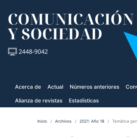
Acerca de
Actual
Números anteriores
Conv
Alianza de revistas
Estadísticas
Inicio
/
Archivos
/
2021: Año 18
/
Temática gen