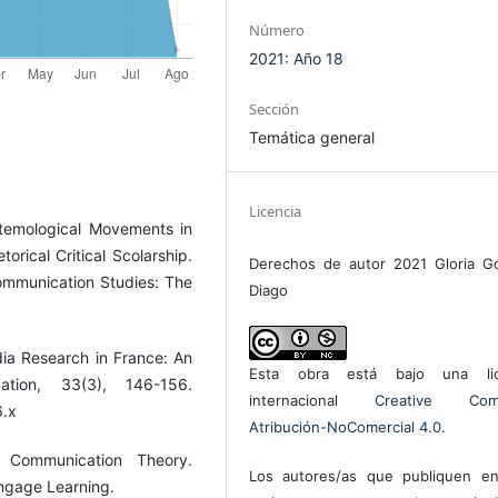
Número
2021: Año 18
Sección
Temática general
Licencia
stemological Movements in
orical Critical Scolarship.
Derechos de autor 2021 Gloria G
Communication Studies: The
Diago
dia Research in France: An
Esta obra está bajo una lic
ation, 33(3), 146-156.
internacional
Creative Com
6.x
Atribución-NoComercial 4.0
.
 Communication Theory.
Los autores/as que publiquen en
ngage Learning.