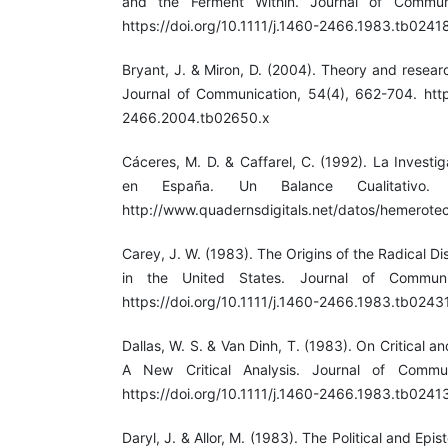
and the Ferment Within. Journal of Communi
https://doi.org/10.1111/j.1460-2466.1983.tb0241
Bryant, J. & Miron, D. (2004). Theory and resea
Journal of Communication, 54(4), 662-704. https
2466.2004.tb02650.x
Cáceres, M. D. & Caffarel, C. (1992). La Invest
en España. Un Balance Cualitativo. 
http://www.quadernsdigitals.net/datos/hemerote
Carey, J. W. (1983). The Origins of the Radical Di
in the United States. Journal of Communic
https://doi.org/10.1111/j.1460-2466.1983.tb0243
Dallas, W. S. & Van Dinh, T. (1983). On Critical a
A New Critical Analysis. Journal of Communi
https://doi.org/10.1111/j.1460-2466.1983.tb0241
Daryl, J. & Allor, M. (1983). The Political and Epi