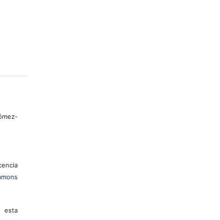
ómez-
encia
mons
 esta