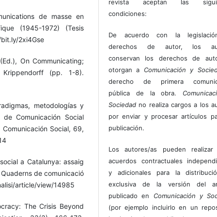
revista aceptan las sigui
condiciones:
munications de masse en
ique (1945-1972) (Tesis
De acuerdo con la legislaci
/bit.ly/2xi4Gse
derechos de autor, los au
conservan los derechos de auto
 (Ed.), On Communicating;
otorgan a
Comunicación y Socie
Krippendorff (pp. 1-8).
derecho de primera comunic
pública de la obra.
Comunicac
Sociedad
no realiza cargos a los a
aradigmas, metodologías y
por enviar y procesar artículos p
 de Comunicación Social
publicación.
 Comunicación Social, 69,
14
Los autores/as pueden realizar 
acuerdos contractuales independ
social a Catalunya: assaig
y adicionales para la distribuc
i. Quaderns de comunicació
exclusiva de la versión del art
nalisi/article/view/14985
publicado en
Comunicación y Soc
cracy: The Crisis Beyond
(por ejemplo incluirlo en un repos