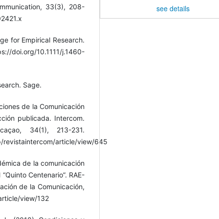
ommunication, 33(3), 208-
see details
02421.x
nge for Empirical Research.
://doi.org/10.1111/j.1460-
esearch. Sage.
aciones de la Comunicación
ción publicada. Intercom.
caçao, 34(1), 213-231.
p/revistaintercom/article/view/645
adémica de la comunicación
l “Quinto Centenario”. RAE-
gación de la Comunicación,
article/view/132