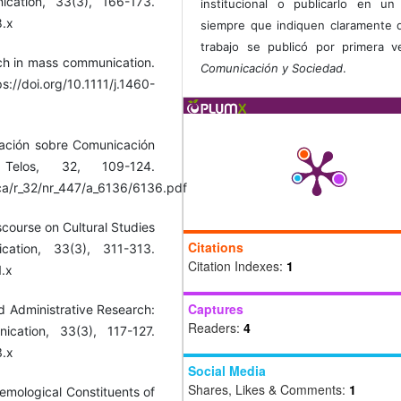
cation, 33(3), 166-173.
institucional o publicarlo en un 
8.x
siempre que indiquen claramente 
trabajo se publicó por primera 
rch in mass communication.
Comunicación y Sociedad
.
://doi.org/10.1111/j.1460-
igación sobre Comunicación
Telos, 32, 109-124.
ca/r_32/nr_447/a_6136/6136.pdf
scourse on Cultural Studies
Citations
ation, 33(3), 311-313.
Citation Indexes:
1
1.x
Captures
nd Administrative Research:
Readers:
4
cation, 33(3), 117-127.
3.x
Social Media
Shares, Likes & Comments:
1
stemological Constituents of