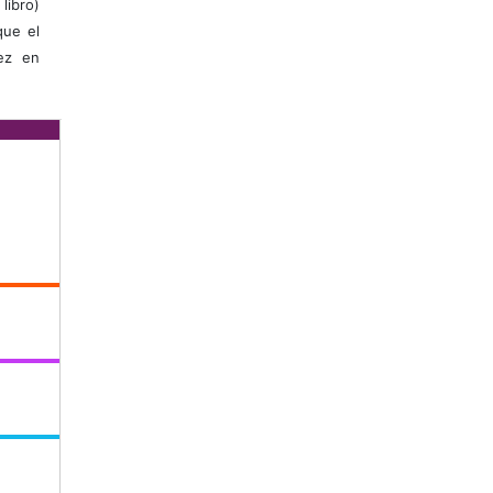
libro)
que el
vez en