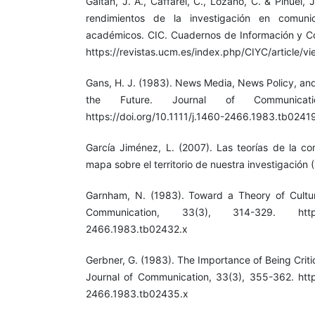
Gaitán, J. A., Caffarel, C., Lozano, C. & Piñuel, 
rendimientos de la investigación en comunic
académicos. CIC. Cuadernos de Información y C
https://revistas.ucm.es/index.php/CIYC/article/v
Gans, H. J. (1983). News Media, News Policy, an
the Future. Journal of Communicati
https://doi.org/10.1111/j.1460-2466.1983.tb0241
García Jiménez, L. (2007). Las teorías de la c
mapa sobre el territorio de nuestra investigación
Garnham, N. (1983). Toward a Theory of Cultura
Communication, 33(3), 314-329. https://d
2466.1983.tb02432.x
Gerbner, G. (1983). The Importance of Being Crit
Journal of Communication, 33(3), 355-362. https
2466.1983.tb02435.x