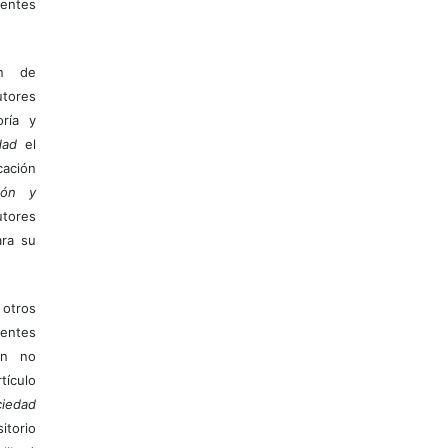
entes
ón de
tores
ría y
dad
el
ación
ión y
utores
ara su
otros
ientes
ión no
ículo
iedad
itorio