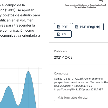
n el campo de la
ld” (1983), se aportan
 y objetos de estudio para
ntifican en el volumen
les para trascender la
PDF
PDF (English)
de comunicación como
XML
 comunicativa orientada a
Publicado
2021-12-03
Cómo citar
Gómez-Diago, G. (2021). Generando una
perspectiva comunicativa con “Ferment in the 
Comunicación Y Sociedad
, 1–25.
https://doi.org/10.32870/cys.v2021.7897
Más formatos de cita