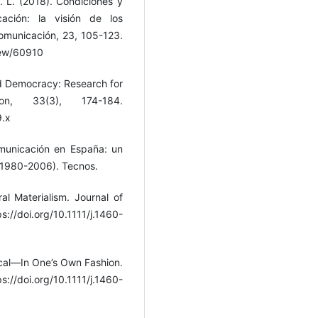
J. L. (2018). Condiciones y
ación: la visión de los
omunicación, 23, 105-123.
iew/60910
d Democracy: Research for
on, 33(3), 174-184.
9.x
omunicación en España: un
 (1980-2006). Tecnos.
l Materialism. Journal of
oi.org/10.1111/j.1460-
ical—In One’s Own Fashion.
://doi.org/10.1111/j.1460-