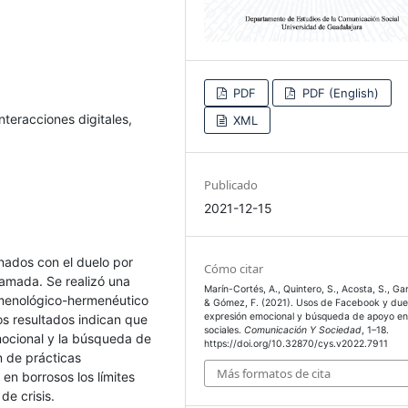
PDF
PDF (English)
nteracciones digitales,
XML
Publicado
2021-12-15
onados con el duelo por
Cómo citar
amada. Se realizó una
Marín-Cortés, A., Quintero, S., Acosta, S., Gar
nomenológico-hermenéutico
& Gómez, F. (2021). Usos de Facebook y due
expresión emocional y búsqueda de apoyo en
os resultados indican que
sociales.
Comunicación Y Sociedad
, 1–18.
ocional y la búsqueda de
https://doi.org/10.32870/cys.v2022.7911
n de prácticas
Más formatos de cita
en borrosos los límites
de crisis.