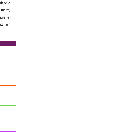
itorio
libro)
que el
vez en