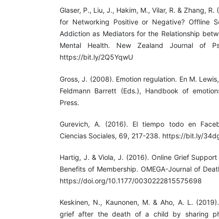
Glaser, P., Liu, J., Hakim, M., Vilar, R. & Zhang, R
for Networking Positive or Negative? Offline So
Addiction as Mediators for the Relationship bet
Mental Health. New Zealand Journal of Psy
https://bit.ly/2Q5YqwU
Gross, J. (2008). Emotion regulation. En M. Lewis
Feldmann Barrett (Eds.), Handbook of emotions
Press.
Gurevich, A. (2016). El tiempo todo en Face
Ciencias Sociales, 69, 217-238. https://bit.ly/34
Hartig, J. & Viola, J. (2016). Online Grief Suppo
Benefits of Membership. OMEGA-Journal of Death
https://doi.org/10.1177/0030222815575698
Keskinen, N., Kaunonen, M. & Aho, A. L. (2019
grief after the death of a child by sharing 