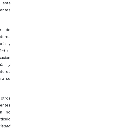
 esta
entes
ón de
tores
ría y
dad
el
ación
ión y
utores
ara su
otros
ientes
ión no
ículo
iedad