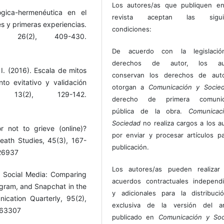
Los autores/as que publiquen en
gica-hermenéutica en el
revista aceptan las sigui
es y primeras experiencias.
condiciones:
a, 26(2), 409-430.
De acuerdo con la legislaci
derechos de autor, los au
 I. (2016). Escala de mitos
conservan los derechos de auto
to evitativo y validación
otorgan a
Comunicación y Socie
, 13(2), 129-142.
derecho de primera comunic
pública de la obra.
Comunicac
Sociedad
no realiza cargos a los a
 not to grieve (online)?
por enviar y procesar artículos p
eath Studies, 45(3), 167-
publicación.
626937
Los autores/as pueden realizar 
of Social Media: Comparing
acuerdos contractuales independ
agram, and Snapchat in the
y adicionales para la distribuc
cation Quarterly, 95(2),
exclusiva de la versión del art
763307
publicado en
Comunicación y Soc