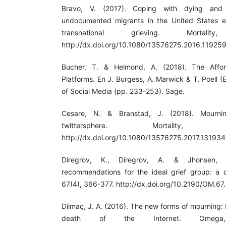
Bravo, V. (2017). Coping with dying an
undocumented migrants in the United States e
transnational grieving. Mortali
http://dx.doi.org/10.1080/13576275.2016.11925
Bucher, T. & Helmond, A. (2018). The Affo
Platforms. En J. Burgess, A. Marwick & T. Poell
of Social Media (pp. 233-253). Sage.
Cesare, N. & Branstad, J. (2018). Mourn
twittersphere. Mortality,
http://dx.doi.org/10.1080/13576275.2017.13193
Diregrov, K., Diregrov, A. & Jhonsen, I.
recommendations for the ideal grief group: a 
67(4), 366-377. http://dx.doi.org/10.2190/OM.67
Dilmaç, J. A. (2016). The new forms of mourning: 
death of the Internet. Omega,