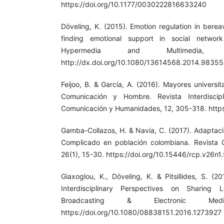
https://doi.org/10.1177/0030222816633240
Döveling, K. (2015). Emotion regulation in bere
finding emotional support in social netwo
Hypermedia and Multimedia, 2
http://dx.doi.org/10.1080/13614568.2014.9835
Feijoo, B. & García, A. (2016). Mayores universi
Comunicación y Hombre. Revista Interdiscip
Comunicación y Humanidades, 12, 305-318. https
Gamba-Collazos, H. & Navia, C. (2017). Adaptaci
Complicado en población colombiana. Revista C
26(1), 15-30. https://doi.org/10.15446/rcp.v26n1
Giaxoglou, K., Döveling, K. & Pitsillides, S. (
Interdisciplinary Perspectives on Sharing 
Broadcasting & Electronic Med
https://doi.org/10.1080/08838151.2016.1273927