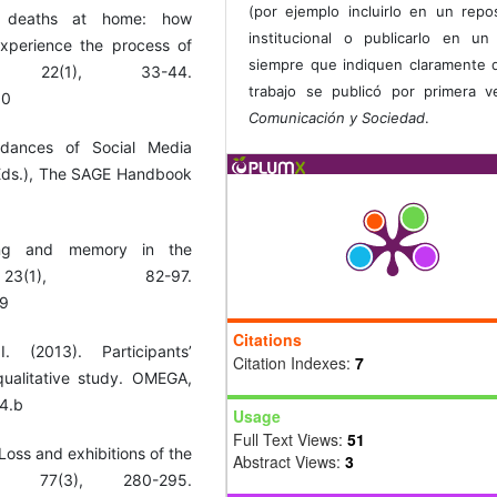
(por ejemplo incluirlo en un repos
d deaths at home: how
institucional o publicarlo en un 
xperience the process of
siempre que indiquen claramente 
ty, 22(1), 33-44.
trabajo se publicó por primera 
90
Comunicación y Sociedad
.
rdances of Social Media
 (Eds.), The SAGE Handbook
ing and memory in the
 23(1), 82-97.
49
Citations
 (2013). Participants’
Citation Indexes:
7
qualitative study. OMEGA,
.4.b
Usage
Full Text Views:
51
Loss and exhibitions of the
Abstract Views:
3
 77(3), 280-295.