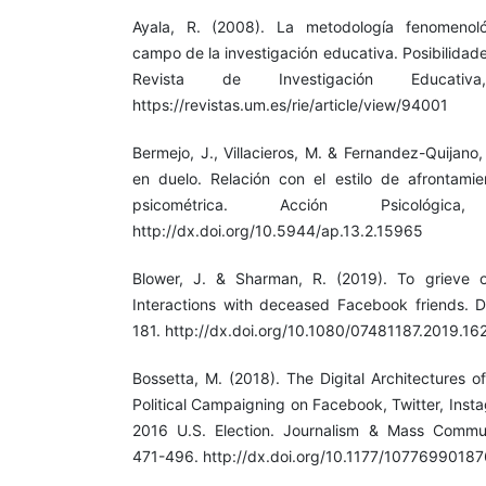
Ayala, R. (2008). La metodología fenomenoló
campo de la investigación educativa. Posibilidad
Revista de Investigación Educativ
https://revistas.um.es/rie/article/view/94001
Bermejo, J., Villacieros, M. & Fernandez-Quijano,
en duelo. Relación con el estilo de afrontamien
psicométrica. Acción Psicológica
http://dx.doi.org/10.5944/ap.13.2.15965
Blower, J. & Sharman, R. (2019). To grieve or
Interactions with deceased Facebook friends. D
181. http://dx.doi.org/10.1080/07481187.2019.1
Bossetta, M. (2018). The Digital Architectures 
Political Campaigning on Facebook, Twitter, Inst
2016 U.S. Election. Journalism & Mass Communi
471-496. http://dx.doi.org/10.1177/1077699018