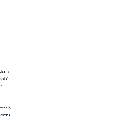
arín-
stián
ez
encia
mons