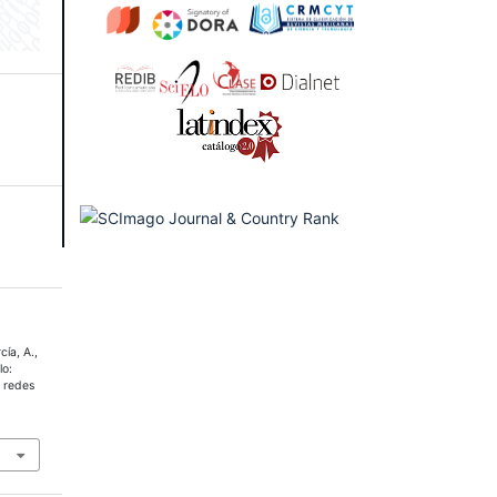
cía, A.,
lo:
 redes