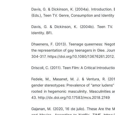
Davis, G. & Dickinson, K. (2004a). Introduction.
(Eds.), Teen TV. Genre, Consumption and Identity 
Davis, G. & Dickinson, K. (2004b). Teen TV.
Identity. BFI.
Dhaenens, F. (2013). Teenage queerness: Negotia
the representation of gay teenagers in Glee. Journ
304-317. https://doi.org/10.1080/13676261.201
Driscoll, C. (2011). Teen Film: A Critical Introducti
Fedele, M., Masanet, M. J. & Ventura, R. (201
gender stereotypes: Prevalence of “amor ludens” 
rooted in hegemonic masculinity. Masculinities a
43. http://dx.doi.org/10.17583/mcs.2018.2749
Gajanan, M. (2020, 16 de julio). These Are the 
and Movies- According to Netflix. TIME. https