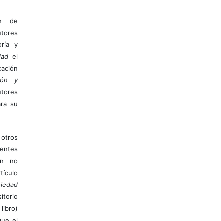
ón de
tores
ría y
dad
el
ación
ión y
utores
ara su
otros
ientes
ión no
ículo
iedad
itorio
libro)
que el