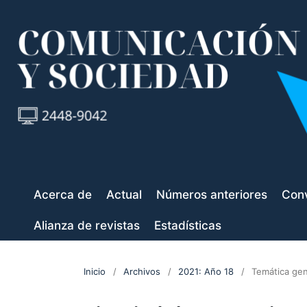
Acerca de
Actual
Números anteriores
Conv
Alianza de revistas
Estadísticas
Inicio
/
Archivos
/
2021: Año 18
/
Temática gen