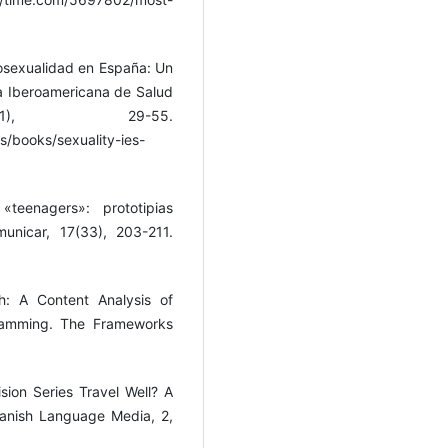
mosexualidad en España: Un
sta Iberoamericana de Salud
1), 29-55.
s/books/sexuality-ies-
«teenagers»: prototipias
unicar, 17(33), 203-211.
h: A Content Analysis of
gramming. The Frameworks
sion Series Travel Well? A
panish Language Media, 2,