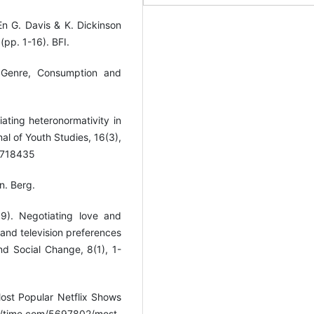
 En G. Davis & K. Dickinson
(pp. 1-16). BFI.
 Genre, Consumption and
ting heteronormativity in
al of Youth Studies, 16(3),
2.718435
on. Berg.
9). Negotiating love and
and television preferences
nd Social Change, 8(1), 1-
Most Popular Netflix Shows
://time.com/5697802/most-