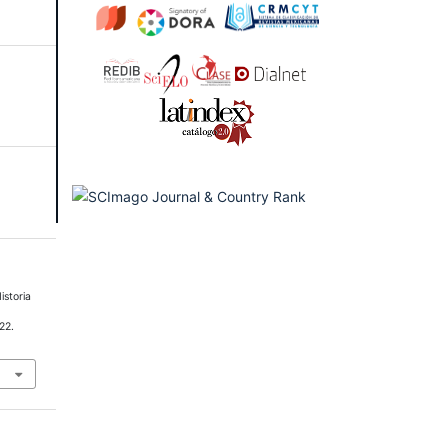
istoria
–22.