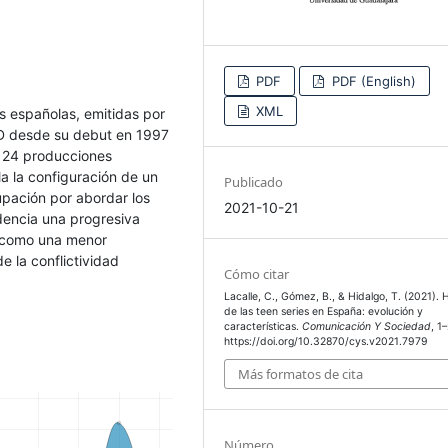
PDF
PDF (English)
XML
es españolas, emitidas por
VOD desde su debut en 1997
s 24 producciones
a la configuración de un
Publicado
upación por abordar los
2021-10-21
idencia una progresiva
sí como una menor
e la conflictividad
Cómo citar
Lacalle, C., Gómez, B., & Hidalgo, T. (2021). H
de las teen series en España: evolución y
características.
Comunicación Y Sociedad
, 1
https://doi.org/10.32870/cys.v2021.7979
Más formatos de cita
Número