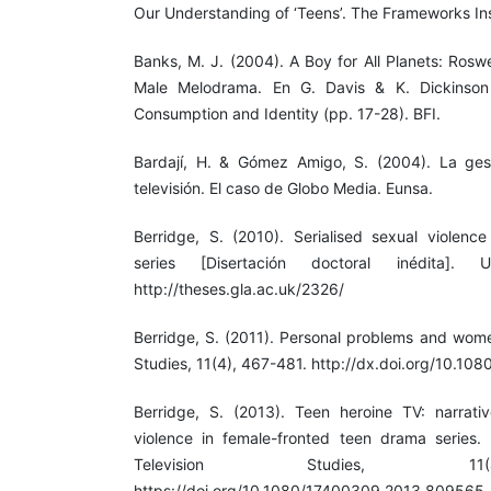
Our Understanding of ‘Teens’. The Frameworks Ins
Banks, M. J. (2004). A Boy for All Planets: Roswe
Male Melodrama. En G. Davis & K. Dickinson 
Consumption and Identity (pp. 17-28). BFI.
Bardají, H. & Gómez Amigo, S. (2004). La gest
televisión. El caso de Globo Media. Eunsa.
Berridge, S. (2010). Serialised sexual violence
series [Disertación doctoral inédita]. 
http://theses.gla.ac.uk/2326/
Berridge, S. (2011). Personal problems and wome
Studies, 11(4), 467-481. http://dx.doi.org/10.1
Berridge, S. (2013). Teen heroine TV: narrati
violence in female-fronted teen drama series
Television Studies, 11
https://doi.org/10.1080/17400309.2013.809565