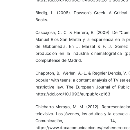
Bindig, L. (2008). Dawson’s Creek. A Critical
Books.
Cascajosa, C. C. & Herrero, B. (2009). De “Comp
Manuel Ríos San Martín y la experiencia en la p
de Globomedia. En J. Marzal & F. J. Gómez (
producción en la industria cinematográfica (p
Complutense de Madrid.
Chapoton, B., Werlen, A.-L. & Regnier Denois, V. (
popular with teens: a content analysis of TV serie
restrictive law. The European Journal of Publi
https://doi.org/10.1093/eurpub/ckz163
Chicharro-Merayo, M. M. (2012). Representacione
televisiva. Los jóvenes, los adultos y la escuel
Comunicación, 14
https://www.doxacomunicacion.es/es/hemeroteca