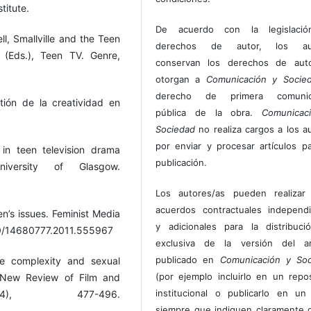
titute.
De acuerdo con la legislaci
ll, Smallville and the Teen
derechos de autor, los au
(Eds.), Teen TV. Genre,
conservan los derechos de auto
otorgan a
Comunicación y Socie
derecho de primera comunic
ión de la creatividad en
pública de la obra.
Comunicac
Sociedad
no realiza cargos a los a
por enviar y procesar artículos p
 in teen television drama
publicación.
University of Glasgow.
Los autores/as pueden realizar 
acuerdos contractuales independ
n’s issues. Feminist Media
y adicionales para la distribuc
080/14680777.2011.555967
exclusiva de la versión del art
publicado en
Comunicación y Soc
ve complexity and sexual
(por ejemplo incluirlo en un repos
. New Review of Film and
institucional o publicarlo en un 
(4), 477-496.
siempre que indiquen claramente 