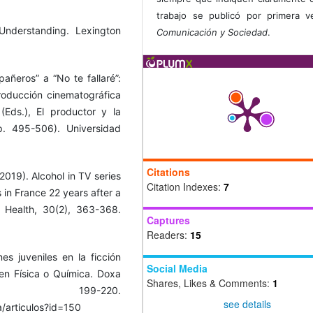
trabajo se publicó por primera 
 Understanding. Lexington
Comunicación y Sociedad
.
añeros” a “No te fallaré”:
roducción cinematográfica
Eds.), El productor y la
p. 495-506). Universidad
Citations
2019). Alcohol in TV series
Citation Indexes:
7
s in France 22 years after a
c Health, 30(2), 363-368.
Captures
Readers:
15
s juveniles en la ficción
Social Media
a en Física o Química. Doxa
Shares, Likes & Comments:
1
, 199-220.
see details
/articulos?id=150