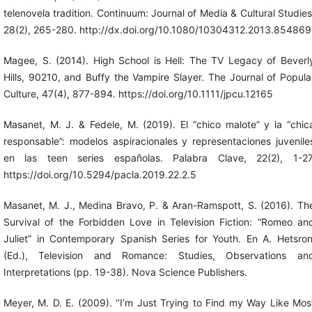
telenovela tradition. Continuum: Journal of Media & Cultural Studies
28(2), 265-280. http://dx.doi.org/10.1080/10304312.2013.854869
Magee, S. (2014). High School is Hell: The TV Legacy of Beverl
Hills, 90210, and Buffy the Vampire Slayer. The Journal of Popula
Culture, 47(4), 877-894. https://doi.org/10.1111/jpcu.12165
Masanet, M. J. & Fedele, M. (2019). El “chico malote” y la “chic
responsable”: modelos aspiracionales y representaciones juvenile
en las teen series españolas. Palabra Clave, 22(2), 1-27
https://doi.org/10.5294/pacla.2019.22.2.5
Masanet, M. J., Medina Bravo, P. & Aran-Ramspott, S. (2016). Th
Survival of the Forbidden Love in Television Fiction: “Romeo an
Juliet” in Contemporary Spanish Series for Youth. En A. Hetsron
(Ed.), Television and Romance: Studies, Observations an
Interpretations (pp. 19-38). Nova Science Publishers.
Meyer, M. D. E. (2009). ‘‘I’m Just Trying to Find my Way Like Mos