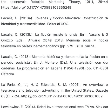
the telenovela Rebelde. Marketing Theory, 10(1), 29-44
https://doi.org/10.1177/1470593109355249
Lacalle, C. (2013a). Jóvenes y ficción televisiva: Construcción d
identidad y transmedialidad. Editorial UOC.
Lacalle, C. (2013b). La ficción resiste la crisis. En I. Vasallo & G
Orozco (Eds.), Anuario Obitel 2013. Memoria social y ficció
televisiva en países iberoamericanos (pp. 279- 310). Sulina.
Lacalle, C. (2018). Memoria histórica y democracia: la ficción en e
período socialista”. En J. Montero (Dir.), Una televisión con do
cadenas. La programación en España (1956-1990) (pp. 611-636)
Cátedra.
La Ferle, C., Li, H. & Edwards, S. M. (2001). An overview o
teenagers and television advertising in the United States. Gazette
63(1), 7-24. https://doi.org/10.1177%2F0016549201063001002
Lewkowicz, E. (2014). Rebel love: transnational teen TV vs. Mexica