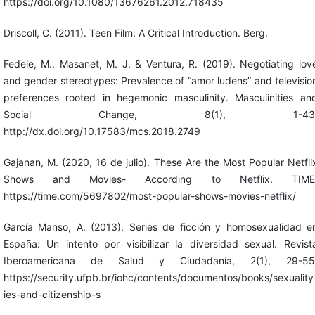
https://doi.org/10.1080/13676261.2012.718435
Driscoll, C. (2011). Teen Film: A Critical Introduction. Berg.
Fedele, M., Masanet, M. J. & Ventura, R. (2019). Negotiating lov
and gender stereotypes: Prevalence of “amor ludens” and televisio
preferences rooted in hegemonic masculinity. Masculinities an
Social Change, 8(1), 1-43
http://dx.doi.org/10.17583/mcs.2018.2749
Gajanan, M. (2020, 16 de julio). These Are the Most Popular Netfli
Shows and Movies- According to Netflix. TIME
https://time.com/5697802/most-popular-shows-movies-netflix/
García Manso, A. (2013). Series de ficción y homosexualidad e
España: Un intento por visibilizar la diversidad sexual. Revist
Iberoamericana de Salud y Ciudadanía, 2(1), 29-55
https://security.ufpb.br/iohc/contents/documentos/books/sexuality
ies-and-citizenship-s