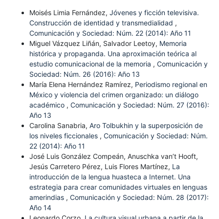
Moisés Limia Fernández,
Jóvenes y ficción televisiva.
Construcción de identidad y transmedialidad
,
Comunicación y Sociedad: Núm. 22 (2014): Año 11
Miguel Vázquez Liñán, Salvador Leetoy,
Memoria
histórica y propaganda. Una aproximación teórica al
estudio comunicacional de la memoria
,
Comunicación y
Sociedad: Núm. 26 (2016): Año 13
María Elena Hernández Ramírez,
Periodismo regional en
México y violencia del crimen organizado: un diálogo
académico
,
Comunicación y Sociedad: Núm. 27 (2016):
Año 13
Carolina Sanabria,
Aro Tolbukhin y la superposición de
los niveles ficcionales
,
Comunicación y Sociedad: Núm.
22 (2014): Año 11
José Luis González Compeán, Anuschka van’t Hooft,
Jesús Carretero Pérez, Luis Flores Martínez,
La
introducción de la lengua huasteca a Internet. Una
estrategia para crear comunidades virtuales en lenguas
amerindias
,
Comunicación y Sociedad: Núm. 28 (2017):
Año 14
Leonardo Corzo,
La cultura visual urbana a partir de la