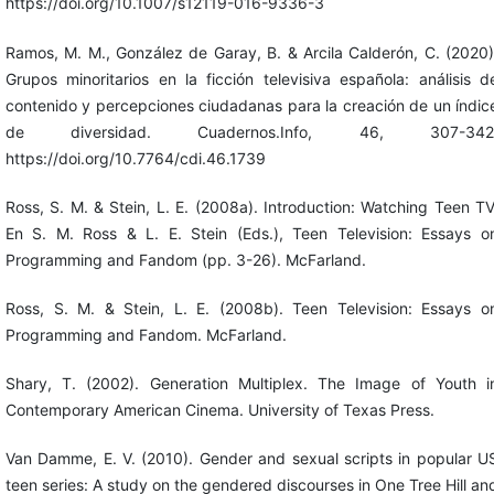
https://doi.org/10.1007/s12119-016-9336-3
Ramos, M. M., González de Garay, B. & Arcila Calderón, C. (2020)
Grupos minoritarios en la ficción televisiva española: análisis d
contenido y percepciones ciudadanas para la creación de un índic
de diversidad. Cuadernos.Info, 46, 307-342
https://doi.org/10.7764/cdi.46.1739
Ross, S. M. & Stein, L. E. (2008a). Introduction: Watching Teen TV
En S. M. Ross & L. E. Stein (Eds.), Teen Television: Essays o
Programming and Fandom (pp. 3-26). McFarland.
Ross, S. M. & Stein, L. E. (2008b). Teen Television: Essays o
Programming and Fandom. McFarland.
Shary, T. (2002). Generation Multiplex. The Image of Youth i
Contemporary American Cinema. University of Texas Press.
Van Damme, E. V. (2010). Gender and sexual scripts in popular U
teen series: A study on the gendered discourses in One Tree Hill an