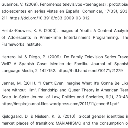
Guarinos, V. (2009). Fenómenos televisivos «teenagers»: prototipia
adolescentes en series vistas en España. Comunicar, 17(33), 203
211. https://doi.org/10.3916/c33-2009-03-012
Heintz-Knowles, K. E. (2000). Images of Youth: A Content Analysi
of Adolescents in Prime-Time Entertainment Programming. Th
Frameworks Institute.
Herrero, M. & Diego, P. (2009). Do Family Television Series Trave
Well? A Spanish Case: Médico de Familia. Journal of Spanis
Language Media, 2, 142-152. https://hdl.handle.net/10171/21279
Jenner, M. (2011). “I Can’t Even Imagine What It’s Gonna Be Lik
Here without Him”. Friendship and Queer Theory in American Tee
Soap. In-Spire Journal of Law, Politics and Societies, 6(1), 30-48
https://inspirejournal.files.wordpress.com/2011/11/jenner61.pdf
Kjeldgaard, D. & Nielsen, K. S. (2010). Glocal gender identities i
market places of transition: MARIANISMO and the consumption o