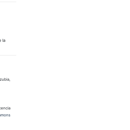
e la
zubia,
encia
mons