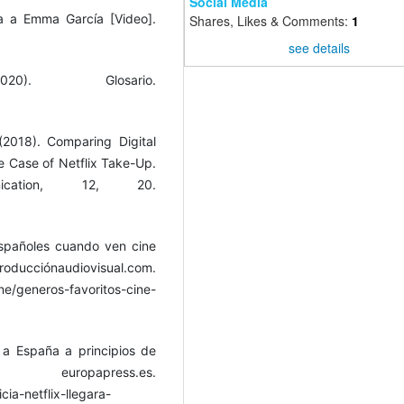
Social Media
ta a Emma García [Video].
Shares, Likes & Comments:
1
see details
020). Glosario.
(2018). Comparing Digital
he Case of Netflix Take-Up.
nication, 12, 20.
españoles cuando ven cine
iovisual.com.
ne/generos-favoritos-cine-
á a España a principios de
ress.es.
cia-netflix-llegara-