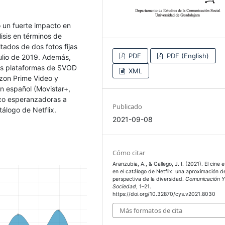
o un fuerte impacto en
isis en términos de
tados de dos fotos fijas
PDF
PDF (English)
ulio de 2019. Además,
les plataformas de SVOD
XML
zon Prime Video y
en español (Movistar+,
poco esperanzadoras a
Publicado
tálogo de Netflix.
2021-09-08
Cómo citar
Aranzubia, A., & Gallego, J. I. (2021). El cine 
en el catálogo de Netflix: una aproximación d
perspectiva de la diversidad.
Comunicación 
Sociedad
, 1–21.
https://doi.org/10.32870/cys.v2021.8030
Más formatos de cita