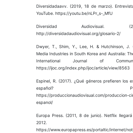
Diversidadaavv. (2019, 18 de marzo). Entrevis
YouTube. https://youtu.be/nLPr_s-_MfU
Diversidad Audiovisual. (2
http://diversidadaudiovisual.org/glosario-2/
Dwyer, T., Shim, Y., Lee, H. & Hutchinson, J. 
Media Industries in South Korea and Australia: T
International Journal of Commu
https://ijoc.org/index.php/ijoc/article/view/8563
Espinel, R. (2017). ¿Qué géneros prefieren los 
español? Producciónaud
https://produccionaudiovisual.com/produccion-ci
espanol/
Europa Press. (2011, 8 de junio). Netflix llegar
2012. europap
https://www.europapress.es/portaltic/internet/noti