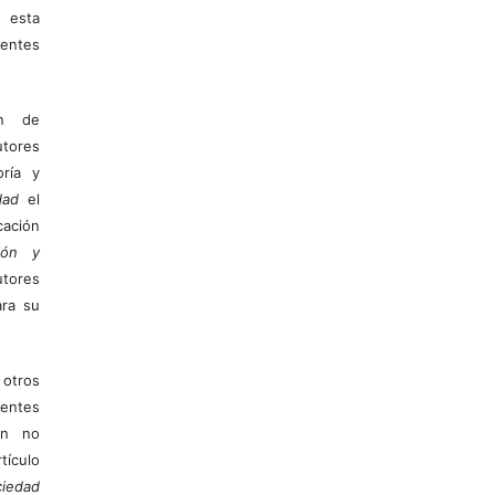
 esta
entes
ón de
tores
ría y
dad
el
ación
ión y
utores
ara su
otros
ientes
ión no
ículo
iedad