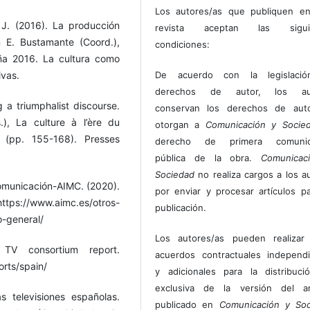
Los autores/as que publiquen en
 J. (2016). La producción
revista aceptan las sigui
n E. Bustamante (Coord.),
condiciones:
ña 2016. La cultura como
ivas.
De acuerdo con la legislaci
derechos de autor, los au
g a triumphalist discourse.
conservan los derechos de auto
.), La culture à l’ère du
otorgan a
Comunicación y Socie
s (pp. 155-168). Presses
derecho de primera comunic
pública de la obra.
Comunicac
Sociedad
no realiza cargos a los a
omunicación-AIMC. (2020).
por enviar y procesar artículos p
ttps://www.aimc.es/otros-
publicación.
-general/
Los autores/as pueden realizar 
 TV consortium report.
acuerdos contractuales independ
orts/spain/
y adicionales para la distribuc
exclusiva de la versión del art
s televisiones españolas.
publicado en
Comunicación y Soc