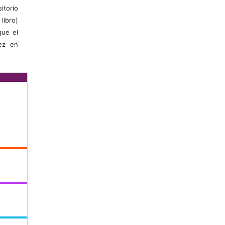
itorio
libro)
que el
vez en