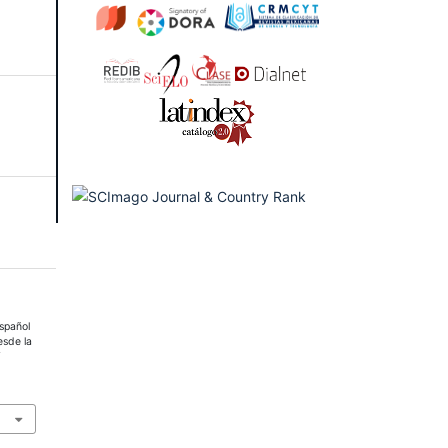
español
esde la
Y