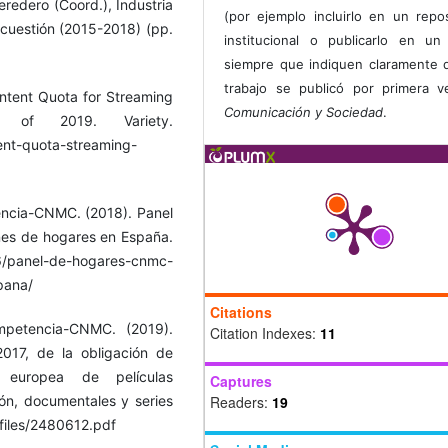
eredero (Coord.), Industria
(por ejemplo incluirlo en un repos
a cuestión (2015-2018) (pp.
institucional o publicarlo en un 
siempre que indiquen claramente 
trabajo se publicó por primera 
ntent Quota for Streaming
Comunicación y Sociedad
.
of 2019. Variety.
ent-quota-streaming-
encia-CNMC. (2018). Panel
nes de hogares en España.
/panel-de-hogares-cnmc-
pana/
Citations
mpetencia-CNMC. (2019).
Citation Indexes:
11
2017, de la obligación de
n europea de películas
Captures
sión, documentales y series
Readers:
19
/files/2480612.pdf