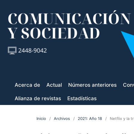
Acerca de
Actual
Números anteriores
Conv
Alianza de revistas
Estadísticas
Inicio
/
Archivos
/
2021: Año 18
/
Netflix y la 