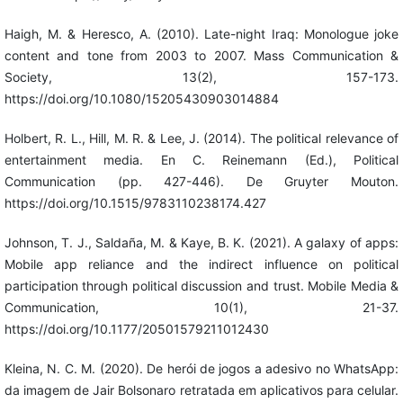
Haigh, M. & Heresco, A. (2010). Late-night Iraq: Monologue joke
content and tone from 2003 to 2007. Mass Communication &
Society, 13(2), 157-173.
https://doi.org/10.1080/15205430903014884
Holbert, R. L., Hill, M. R. & Lee, J. (2014). The political relevance of
entertainment media. En C. Reinemann (Ed.), Political
Communication (pp. 427-446). De Gruyter Mouton.
https://doi.org/10.1515/9783110238174.427
Johnson, T. J., Saldaña, M. & Kaye, B. K. (2021). A galaxy of apps:
Mobile app reliance and the indirect influence on political
participation through political discussion and trust. Mobile Media &
Communication, 10(1), 21-37.
https://doi.org/10.1177/20501579211012430
Kleina, N. C. M. (2020). De herói de jogos a adesivo no WhatsApp:
da imagem de Jair Bolsonaro retratada em aplicativos para celular.