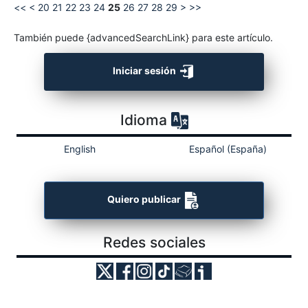
<<
<
20
21
22
23
24
25
26
27
28
29
>
>>
También puede {advancedSearchLink} para este artículo.
Iniciar sesión
Idioma
English
Español (España)
Quiero publicar
Redes sociales