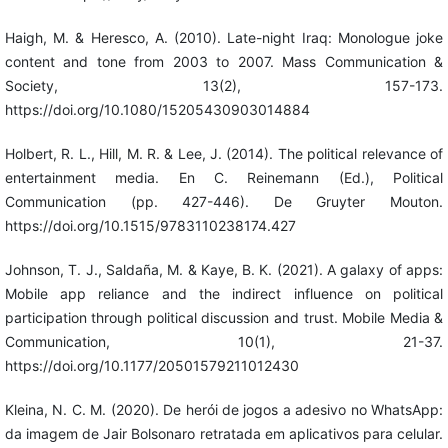
Haigh, M. & Heresco, A. (2010). Late-night Iraq: Monologue joke
content and tone from 2003 to 2007. Mass Communication &
Society, 13(2), 157-173.
https://doi.org/10.1080/15205430903014884
Holbert, R. L., Hill, M. R. & Lee, J. (2014). The political relevance of
entertainment media. En C. Reinemann (Ed.), Political
Communication (pp. 427-446). De Gruyter Mouton.
https://doi.org/10.1515/9783110238174.427
Johnson, T. J., Saldaña, M. & Kaye, B. K. (2021). A galaxy of apps:
Mobile app reliance and the indirect influence on political
participation through political discussion and trust. Mobile Media &
Communication, 10(1), 21-37.
https://doi.org/10.1177/20501579211012430
Kleina, N. C. M. (2020). De herói de jogos a adesivo no WhatsApp:
da imagem de Jair Bolsonaro retratada em aplicativos para celular.