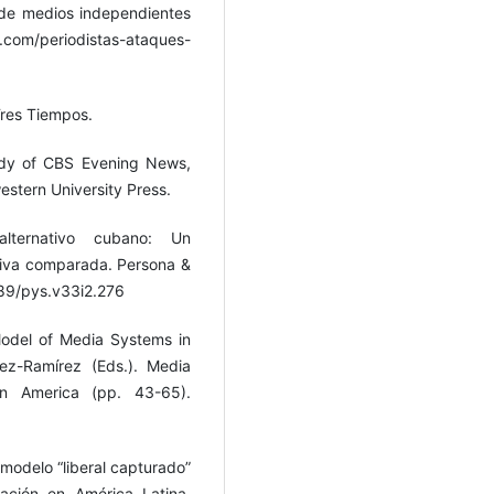
 de medios independientes
o.com/periodistas-ataques-
Tres Tiempos.
udy of CBS Evening News,
tern University Press.
alternativo cubano: Un
ctiva comparada. Persona &
689/pys.v33i2.276
Model of Media Systems in
ez-Ramírez (Eds.). Media
in America (pp. 43-65).
 modelo “liberal capturado”
ación en América Latina.