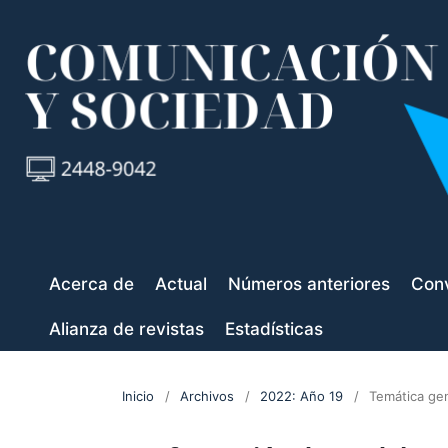
Acerca de
Actual
Números anteriores
Conv
Alianza de revistas
Estadísticas
Inicio
/
Archivos
/
2022: Año 19
/
Temática ge