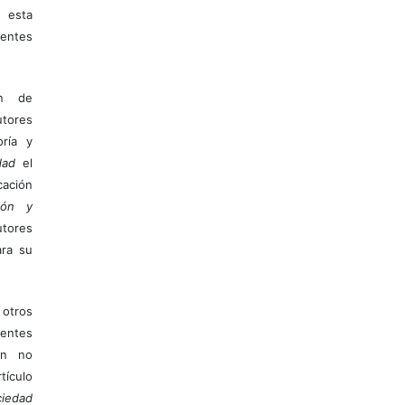
 esta
entes
ón de
tores
ría y
dad
el
ación
ión y
utores
ara su
otros
ientes
ión no
ículo
iedad