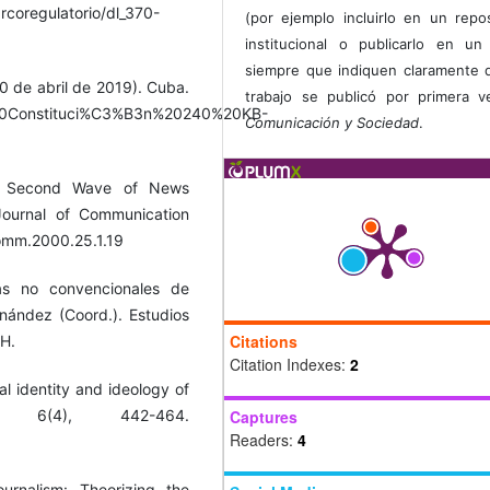
rcoregulatorio/dl_370-
(por ejemplo incluirlo en un repos
institucional o publicarlo en un 
siempre que indiquen claramente 
10 de abril de 2019). Cuba.
trabajo se publicó por primera 
a%20Constituci%C3%B3n%20240%20KB-
Comunicación y Sociedad
.
 A Second Wave of News
ournal of Communication
comm.2000.25.1.19
as no convencionales de
nández (Coord.). Estudios
Citations
H.
Citation Indexes:
2
al identity and ideology of
ism, 6(4), 442-464.
Captures
Readers:
4
rnalism: Theorizing the