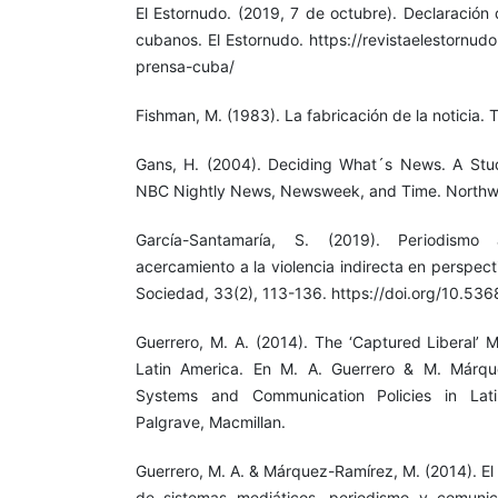
El Estornudo. (2019, 7 de octubre). Declaración
cubanos. El Estornudo. https://revistaelestornud
prensa-cuba/
Fishman, M. (1983). La fabricación de la noticia. 
Gans, H. (2004). Deciding What´s News. A St
NBC Nightly News, Newsweek, and Time. Northwes
García-Santamaría, S. (2019). Periodismo 
acercamiento a la violencia indirecta en perspe
Sociedad, 33(2), 113-136. https://doi.org/10.53
Guerrero, M. A. (2014). The ‘Captured Liberal’ 
Latin America. En M. A. Guerrero & M. Márqu
Systems and Communication Policies in Lat
Palgrave, Macmillan.
Guerrero, M. A. & Márquez-Ramírez, M. (2014). El
de sistemas mediáticos, periodismo y comunic