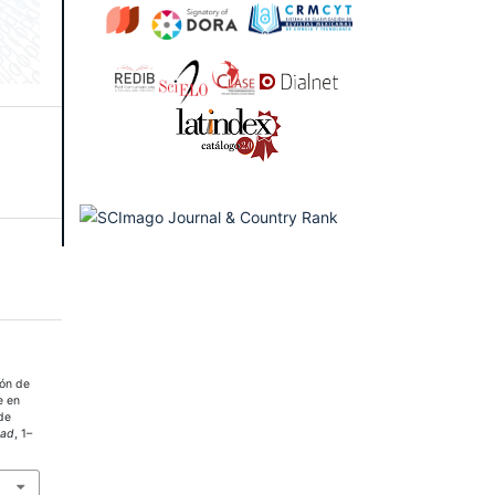
ón de
e en
de
dad
, 1–