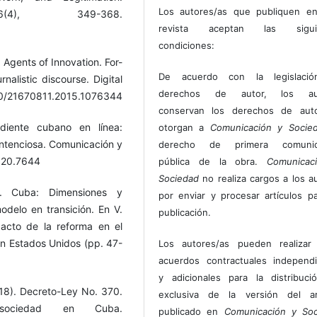
Los autores/as que publiquen en
(4), 349-368.
revista aceptan las sigui
condiciones:
 Agents of Innovation. For-
De acuerdo con la legislaci
nalistic discourse. Digital
derechos de autor, los au
080/21670811.2015.1076344
conservan los derechos de auto
ndiente cubano en línea:
otorgan a
Comunicación y Socie
ntenciosa. Comunicación y
derecho de primera comunic
2020.7644
pública de la obra.
Comunicac
Sociedad
no realiza cargos a los a
. Cuba: Dimensiones y
por enviar y procesar artículos p
modelo en transición. En V.
publicación.
pacto de la reforma en el
on Estados Unidos (pp. 47-
Los autores/as pueden realizar 
acuerdos contractuales independ
y adicionales para la distribuc
18). Decreto-Ley No. 370.
exclusiva de la versión del art
sociedad en Cuba.
publicado en
Comunicación y Soc