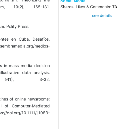
Social Media
Shares, Likes & Comments:
73
ism, 19(2), 165-181.
see details
m. Polity Press.
ntes en Cuba. Desafíos,
embramedia.org/medios-
is in mass media decision
ustrative data analysis.
, 9(1), 3-32.
utines of online newsrooms:
al of Computer-Mediated
oi.org/10.1111/j.1083-