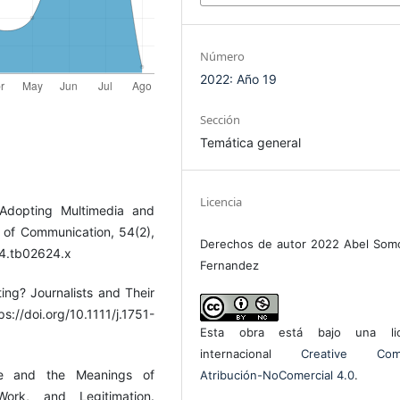
Número
2022: Año 19
Sección
Temática general
Licencia
Adopting Multimedia and
l of Communication, 54(2),
Derechos de autor 2022 Abel Som
04.tb02624.x
Fernandez
ing? Journalists and Their
://doi.org/10.1111/j.1751-
Esta obra está bajo una lic
internacional
Creative Com
rse and the Meanings of
Atribución-NoComercial 4.0
.
Work, and Legitimation.