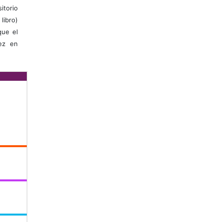
itorio
libro)
que el
vez en