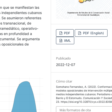
en que se manifiestan las
os independientes cubanos
l. Se asumieron referentes
es transnacional, de
ramediático, operativo-
PDF
PDF (English)
tas en profundidad a
documental. Se argumenta
XML
 oposicionales de
Publicado
2022-12-07
Cómo citar
Somohano Fernandez, A. (2022). Conformaci
modelos oposicionales de intervención múltipl
medios independientes cubanos: Periodismo 
Barrio y El Estornudo.
Comunicación Y Socie
23. https://doi.org/10.32870/cys.v2022.8358
Más formatos de cita