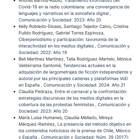
Andrés Barrios-Rubio,
Tratamiento informativo del
Covid-19 en la radio colombiana: una convergencia de
lenguajes y narrativas en la sonosfera digital
,
Comunicación y Sociedad: 2023: Año 20
Kelly Robledo-Dioses, Santiago Tejedor Calvo, Cristina
Pulido Rodríguez, Gabriel Torres Espinoza,
Ciberperiodismo y participación: taxonomía de la
interactividad en los medios digitales
,
Comunicación y
Sociedad: 2022: Año 19
Beli Martínez Martínez, Talia Rodríguez-Martelo, Mónica
Valderrama Santomé,
Tendencias actuales en la
adquisición de largometrajes de ficción independiente y
autoral por las principales cadenas y plataformas VoD
en España
,
Comunicación y Sociedad: 2024: Año 21
Claudia Pedraza,
Entre el carnaval y la confrontación:
estrategias discursivas de los medios digitales en la
cobertura de las protestas feministas
,
Comunicación y
Sociedad: 2023: Año 20
María Luisa Humanes, Claudia Mellado, Mireya
Márquez-Ramírez,
La presencia del método objetivo en
los contenidos noticiosos de la prensa de Chile, México
y España
,
Comunicación y Sociedad: Núm. 29 (2017):