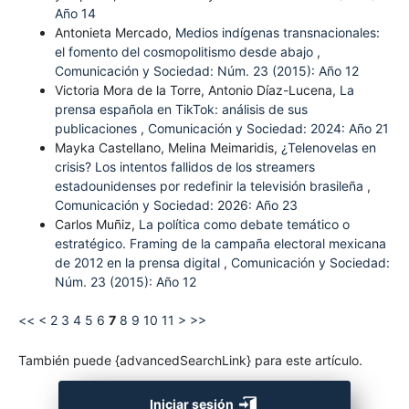
Año 14
Antonieta Mercado,
Medios indígenas transnacionales:
el fomento del cosmopolitismo desde abajo
,
Comunicación y Sociedad: Núm. 23 (2015): Año 12
Victoria Mora de la Torre, Antonio Díaz-Lucena,
La
prensa española en TikTok: análisis de sus
publicaciones
,
Comunicación y Sociedad: 2024: Año 21
Mayka Castellano, Melina Meimaridis,
¿Telenovelas en
crisis? Los intentos fallidos de los streamers
estadounidenses por redefinir la televisión brasileña
,
Comunicación y Sociedad: 2026: Año 23
Carlos Muñiz,
La política como debate temático o
estratégico. Framing de la campaña electoral mexicana
de 2012 en la prensa digital
,
Comunicación y Sociedad:
Núm. 23 (2015): Año 12
<<
<
2
3
4
5
6
7
8
9
10
11
>
>>
También puede {advancedSearchLink} para este artículo.
Iniciar sesión