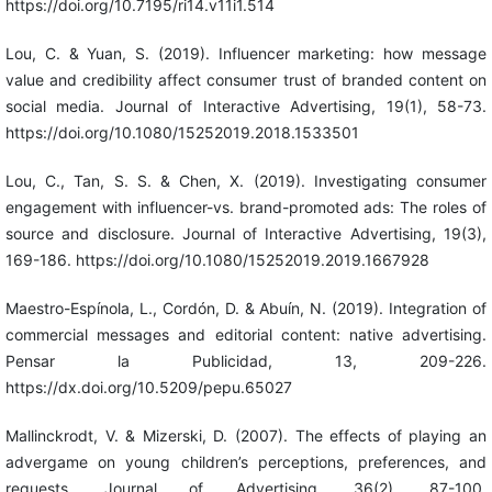
https://doi.org/10.7195/ri14.v11i1.514
Lou, C. & Yuan, S. (2019). Influencer marketing: how message
value and credibility affect consumer trust of branded content on
social media. Journal of Interactive Advertising, 19(1), 58-73.
https://doi.org/10.1080/15252019.2018.1533501
Lou, C., Tan, S. S. & Chen, X. (2019). Investigating consumer
engagement with influencer-vs. brand-promoted ads: The roles of
source and disclosure. Journal of Interactive Advertising, 19(3),
169-186. https://doi.org/10.1080/15252019.2019.1667928
Maestro-Espínola, L., Cordón, D. & Abuín, N. (2019). Integration of
commercial messages and editorial content: native advertising.
Pensar la Publicidad, 13, 209-226.
https://dx.doi.org/10.5209/pepu.65027
Mallinckrodt, V. & Mizerski, D. (2007). The effects of playing an
advergame on young children’s perceptions, preferences, and
requests. Journal of Advertising, 36(2), 87-100.