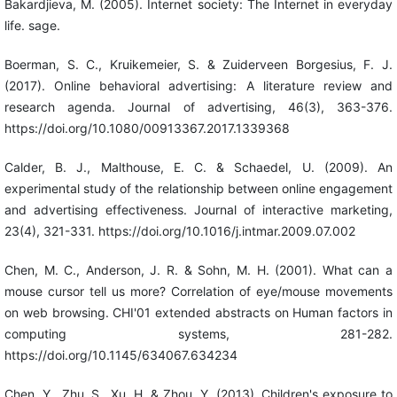
Bakardjieva, M. (2005). Internet society: The Internet in everyday
life. sage.
Boerman, S. C., Kruikemeier, S. & Zuiderveen Borgesius, F. J.
(2017). Online behavioral advertising: A literature review and
research agenda. Journal of advertising, 46(3), 363-376.
https://doi.org/10.1080/00913367.2017.1339368
Calder, B. J., Malthouse, E. C. & Schaedel, U. (2009). An
experimental study of the relationship between online engagement
and advertising effectiveness. Journal of interactive marketing,
23(4), 321-331. https://doi.org/10.1016/j.intmar.2009.07.002
Chen, M. C., Anderson, J. R. & Sohn, M. H. (2001). What can a
mouse cursor tell us more? Correlation of eye/mouse movements
on web browsing. CHI'01 extended abstracts on Human factors in
computing systems, 281-282.
https://doi.org/10.1145/634067.634234
Chen, Y., Zhu, S., Xu, H. & Zhou, Y. (2013). Children's exposure to