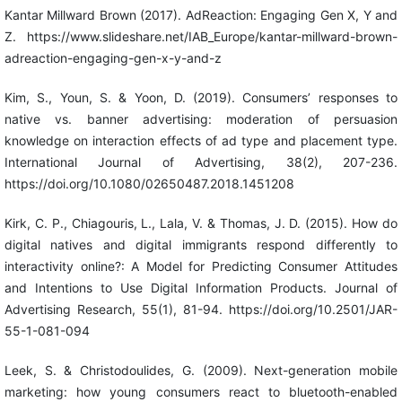
Kantar Millward Brown (2017). AdReaction: Engaging Gen X, Y and
Z. https://www.slideshare.net/IAB_Europe/kantar-millward-brown-
adreaction-engaging-gen-x-y-and-z
Kim, S., Youn, S. & Yoon, D. (2019). Consumers’ responses to
native vs. banner advertising: moderation of persuasion
knowledge on interaction effects of ad type and placement type.
International Journal of Advertising, 38(2), 207-236.
https://doi.org/10.1080/02650487.2018.1451208
Kirk, C. P., Chiagouris, L., Lala, V. & Thomas, J. D. (2015). How do
digital natives and digital immigrants respond differently to
interactivity online?: A Model for Predicting Consumer Attitudes
and Intentions to Use Digital Information Products. Journal of
Advertising Research, 55(1), 81-94. https://doi.org/10.2501/JAR-
55-1-081-094
Leek, S. & Christodoulides, G. (2009). Next-generation mobile
marketing: how young consumers react to bluetooth-enabled