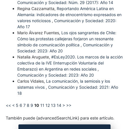
Comunicación y Sociedad: Núm. 29 (2017): Año 14
Regina Cazzamatta,
Reportando América Latina en
Alemania: indicadores de etnocentrismo expresados en
valores noticiosos
,
Comunicación y Sociedad: 2020:
Año 17
Mario Álvarez Fuentes,
Los ojos sangrantes de Chile:
Cómo las protestas callejeras forjaron un resonante
símbolo de comunicación política
,
Comunicación y
Sociedad: 2023: Año 20
Natalia Aruguete,
#EsLey2020. Los marcos de la acción
colectiva de la IVE (Interrupción Voluntaria del
Embarazo) en Argentina en redes sociales
,
Comunicación y Sociedad: 2023: Año 20
Carlos Vidales,
La comunicación, la semiosis y los
sistemas vivos
,
Comunicación y Sociedad: 2021: Año
18
<<
<
5
6
7
8
9
10
11
12
13
14
>
>>
También puede {advancedSearchLink} para este artículo.