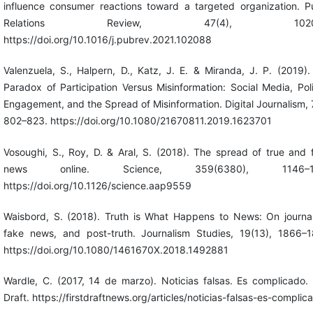
influence consumer reactions toward a targeted organization. Pu
Relations Review, 47(4), 10208
https://doi.org/10.1016/j.pubrev.2021.102088
Valenzuela, S., Halpern, D., Katz, J. E. & Miranda, J. P. (2019)
Paradox of Participation Versus Misinformation: Social Media, Poli
Engagement, and the Spread of Misinformation. Digital Journalism, 
802–823. https://doi.org/10.1080/21670811.2019.1623701
Vosoughi, S., Roy, D. & Aral, S. (2018). The spread of true and 
news online. Science, 359(6380), 1146–11
https://doi.org/10.1126/science.aap9559
Waisbord, S. (2018). Truth is What Happens to News: On journal
fake news, and post-truth. Journalism Studies, 19(13), 1866–1
https://doi.org/10.1080/1461670X.2018.1492881
Wardle, C. (2017, 14 de marzo). Noticias falsas. Es complicado. 
Draft. https://firstdraftnews.org/articles/noticias-falsas-es-complic