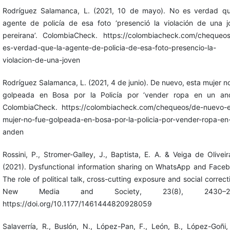
Rodríguez Salamanca, L. (2021, 10 de mayo). No es verdad qu
agente de policía de esa foto ‘presenció la violación de una j
pereirana’. ColombiaCheck. https://colombiacheck.com/chequeos
es-verdad-que-la-agente-de-policia-de-esa-foto-presencio-la-
violacion-de-una-joven
Rodríguez Salamanca, L. (2021, 4 de junio). De nuevo, esta mujer n
golpeada en Bosa por la Policía por ‘vender ropa en un and
ColombiaCheck. https://colombiacheck.com/chequeos/de-nuevo-e
mujer-no-fue-golpeada-en-bosa-por-la-policia-por-vender-ropa-en
anden
Rossini, P., Stromer-Galley, J., Baptista, E. A. & Veiga de Oliveir
(2021). Dysfunctional information sharing on WhatsApp and Faceb
The role of political talk, cross-cutting exposure and social correct
New Media and Society, 23(8), 2430–24
https://doi.org/10.1177/1461444820928059
Salaverría, R., Buslón, N., López-Pan, F., León, B., López-Goñi,