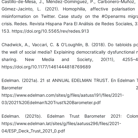
Castillo-de-Mesa, J., Méndez-Domínguez, P., Carbonero-Muñoz, 
Gómez-Jacinto, L. (2021). Homophilia, affective polarisation
misinformation on Twitter. Case study on the #Openarms migra
crisis. Redes. Revista Hispana Para El Análisis de Redes Sociales, 3
153. https://doi.org/10.5565/rev/redes.913
Chadwick, A., Vaccari, C. & O’Loughlin, B. (2018). Do tabloids p
the well of social media? Explaining democratically dysfunctional
sharing. New Media and Society, 20(11), 4255–42
https://doi.org/10.1177/1461444818769689
Edelman. (2021a). 21 st ANNUAL EDELMAN TRUST. En Edelman T
Barometer 2021
https://www.edelman.com/sites/g/files/aatuss191/files/2021-
03/2021%20Edelman%20Trust%20Barometer.pdf
Edelman. (2021b). Edelman Trust Barometer 2021: Colom
https://www.edelman.lat/sites/g/files/aatuss296/files/2021-
04/ESP_Deck_Trust_2021_0.pdf