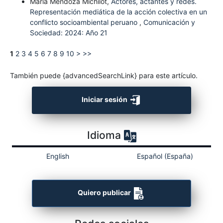
María Mendoza Michilot,
Actores, actantes y redes.
Representación mediática de la acción colectiva en un
conflicto socioambiental peruano
,
Comunicación y
Sociedad: 2024: Año 21
1
2
3
4
5
6
7
8
9
10
>
>>
También puede {advancedSearchLink} para este artículo.
Iniciar sesión
Idioma
English
Español (España)
Quiero publicar