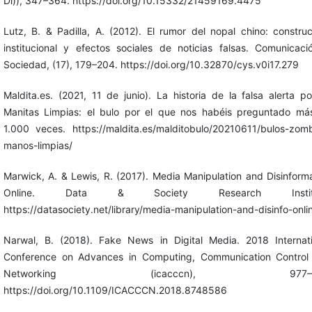
Di)), 347–364. https://doi.org/10.15332/21459169.4475
Lutz, B. & Padilla, A. (2012). El rumor del nopal chino: constru
institucional y efectos sociales de noticias falsas. Comunicaci
Sociedad, (17), 179–204. https://doi.org/10.32870/cys.v0i17.279
Maldita.es. (2021, 11 de junio). La historia de la falsa alerta pol
Manitas Limpias: el bulo por el que nos habéis preguntado má
1.000 veces. https://maldita.es/malditobulo/20210611/bulos-zomb
manos-limpias/
Marwick, A. & Lewis, R. (2017). Media Manipulation and Disinform
Online. Data & Society Research Institu
https://datasociety.net/library/media-manipulation-and-disinfo-onli
Narwal, B. (2018). Fake News in Digital Media. 2018 Internati
Conference on Advances in Computing, Communication Control
Networking (icacccn), 977–98
https://doi.org/10.1109/ICACCCN.2018.8748586